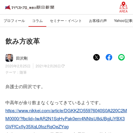
AREA
プロフィール
コラム
セミナー・イベント
お客様の声
Yahoo!記
飲み方改革
田沢剛
2020年2月25日
2021年2月26日
テーマ：
随筆
弁護士の田沢です。
中高年が余り飲まなくなってきているようです。
https://www.nikkei.com/article/DGKKZO55976040S0A220C2M
M0000/?fbclid=IwAR2N1SqHyPak0em4NNtsU8dJBgjLiYBX3
GVFfCxfIy35XqL0fozRqOeZYqg