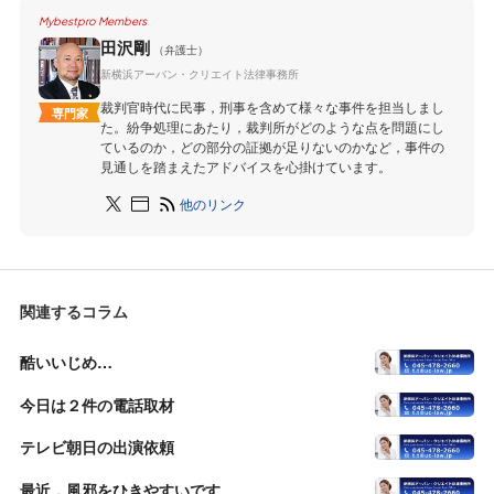
Mybestpro Members
田沢剛
（弁護士）
新横浜アーバン・クリエイト法律事務所
裁判官時代に民事，刑事を含めて様々な事件を担当しまし
専門家
た。紛争処理にあたり，裁判所がどのような点を問題にし
ているのか，どの部分の証拠が足りないのかなど，事件の
見通しを踏まえたアドバイスを心掛けています。
他のリンク
関連するコラム
酷いいじめ…
今日は２件の電話取材
テレビ朝日の出演依頼
最近，風邪をひきやすいです。