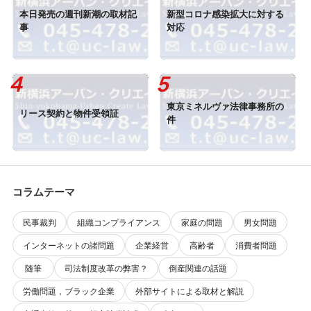
本日発売の週刊新潮の取材記
新型コロナ感染拡大に対する
事
対応
東京ミネルヴァ法律事務所の
リース契約と物件受領証
件
コラムテーマ
民事裁判
組織コンプライアンス
家庭の問題
男女問題
インターネットの諸問題
企業経営
高齢者
消費者問題
随筆
司法制度改革の弊害？
倒産関連の話題
労働問題，ブラック企業
外部サイトによる取材と解説