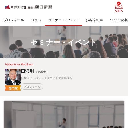
AREA
プロフィール
コラム
セミナー・イベント
お客様の声
Yahoo!記
セミナー・イベント
Mybestpro Members
田沢剛
（弁護士）
新横浜アーバン・クリエイト法律事務所
プロフィール
専門家