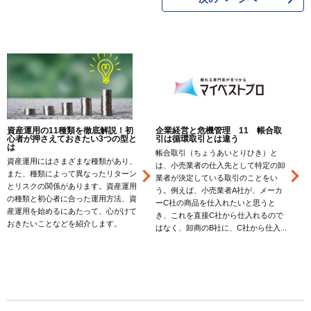
資産運用の11種類を徹底解説！初
企業経営と危機管理 11 帳合取
心者が押さえておきたい3つの型と
引は循環取引とは違う
は
帳合取引（ちょうあいとりひき）と
資産運用にはさまざまな種類があり、
は、小売業者の仕入先として特定の卸
また、種類によって異なったリターン
業者が決定している取引のことをい
とリスクの関係があります。資産運用
う。例えば、小売業者A社が、メーカ
の種類と初心者に合った運用方法、資
ーC社の商品を仕入れたいと思うと
産運用を始めるにあたって、心がけて
き、これを直接C社から仕入れるので
おきたいことなどを紹介します。
はなく、卸商のB社に、C社から仕入...