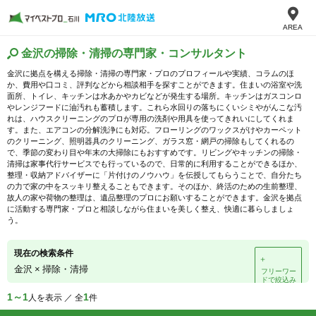
AREA
金沢の掃除・清掃の専門家・コンサルタント
金沢に拠点を構える掃除・清掃の専門家・プロのプロフィールや実績、コラムのほ
か、費用や口コミ、評判などから相談相手を探すことができます。住まいの浴室や洗
面所、トイレ、キッチンは水あかやカビなどが発生する場所。キッチンはガスコンロ
やレンジフードに油汚れも蓄積します。これら水回りの落ちにくいシミやがんこな汚
れは、ハウスクリーニングのプロが専用の洗剤や用具を使ってきれいにしてくれま
す。また、エアコンの分解洗浄にも対応。フローリングのワックスがけやカーペット
のクリーニング、照明器具のクリーニング、ガラス窓・網戸の掃除もしてくれるの
で、季節の変わり目や年末の大掃除にもおすすめです。リビングやキッチンの掃除・
清掃は家事代行サービスでも行っているので、日常的に利用することができるほか、
整理・収納アドバイザーに「片付けのノウハウ」を伝授してもらうことで、自分たち
の力で家の中をスッキリ整えることもできます。そのほか、終活のための生前整理、
故人の家や荷物の整理は、遺品整理のプロにお願いすることができます。金沢を拠点
に活動する専門家・プロと相談しながら住まいを美しく整え、快適に暮らしましょ
う。
現在の検索条件
＋
金沢
×
掃除・清掃
フリーワー
ドで絞込み
1～1
1
人を表示 ／ 全
件