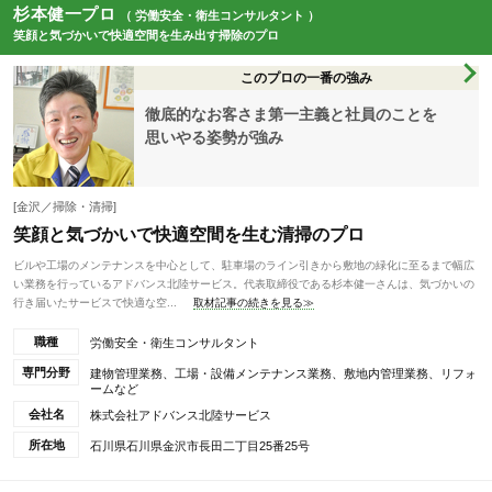
杉本健一プロ
（ 労働安全・衛生コンサルタント ）
笑顔と気づかいで快適空間を生み出す掃除のプロ
このプロの一番の強み
徹底的なお客さま第一主義と社員のことを
思いやる姿勢が強み
[金沢／掃除・清掃]
笑顔と気づかいで快適空間を生む清掃のプロ
ビルや工場のメンテナンスを中心として、駐車場のライン引きから敷地の緑化に至るまで幅広
い業務を行っているアドバンス北陸サービス。代表取締役である杉本健一さんは、気づかいの
行き届いたサービスで快適な空...
取材記事の続きを見る≫
職種
労働安全・衛生コンサルタント
専門分野
建物管理業務、工場・設備メンテナンス業務、敷地内管理業務、リフォ
ームなど
会社名
株式会社アドバンス北陸サービス
所在地
石川県石川県金沢市長田二丁目25番25号