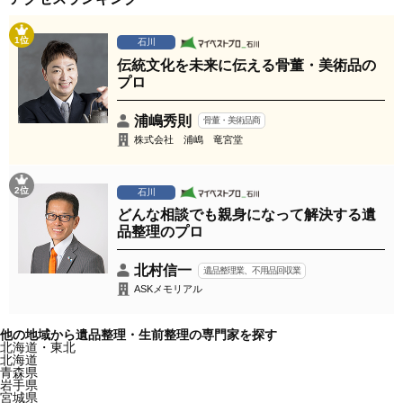
1位
石川
伝統文化を未来に伝える骨董・美術品の
プロ
浦嶋秀則
骨董・美術品商
株式会社 浦嶋 竜宮堂
2位
石川
どんな相談でも親身になって解決する遺
品整理のプロ
北村信一
遺品整理業、不用品回収業
ASKメモリアル
他の地域から遺品整理・生前整理の専門家を探す
北海道・東北
北海道
青森県
岩手県
宮城県