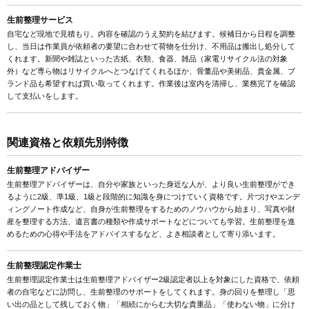
生前整理サービス
自宅など現地で見積もり。内容を確認のうえ契約を結びます。候補日から日程を調整
し、当日は作業員が依頼者の要望に合わせて荷物を仕分け、不用品は搬出し処分して
くれます。新聞や雑誌といった古紙、衣類、食器、雑品（家電リサイクル法の対象
外）など専ら物はリサイクルへとつなげてくれるほか、骨董品や美術品、貴金属、ブ
ランド品も希望すれば買い取ってくれます。作業後は室内を清掃し、業務完了を確認
して支払いをします。
関連資格と依頼先別特徴
生前整理アドバイザー
生前整理アドバイザーは、自分や家族といった身近な人が、より良い生前整理ができ
るように2級、準1級、1級と段階的に知識を身につけていく資格です。片づけやエンデ
ィングノート作成など、自身が生前整理をするためのノウハウから始まり、写真や財
産を整理する方法、遺言書の種類や作成サポートなどについても学習。生前整理を進
めるための心得や手法をアドバイスするなど、よき相談者として寄り添います。
生前整理認定作業士
生前整理認定作業士は生前整理アドバイザー2級認定者以上を対象にした資格で、依頼
者の自宅などに訪問し、生前整理のサポートをしてくれます。身の回りを整理し「思
い出の品として残しておく物」「相続にからむ大切な貴重品」「使わない物」に分け