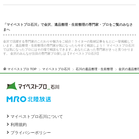
「マイベストプロ石川」で金沢、遺品整理・生前整理の専門家・プロをご覧のみなさ
まへ
金沢で活躍する専門家のこだわりや魅力をご紹介！ライターの取材記事をもとに一挙掲載して
います。遺品整理・生前整理の専門家が気になったら今すぐ相談しよう！ マイベストプロ石川
では気になったプロにはその場で相談もできます。あなたにあった専門家がきっと見つかりま
す。 金沢のみんなが注目の専門家プロ探しは【マイベストプロ石川】
マイベストプロ TOP
マイベストプロ石川
石川の遺品整理・生前整理
金沢の遺品整
マイベストプロ石川について
利用規約
プライバシーポリシー