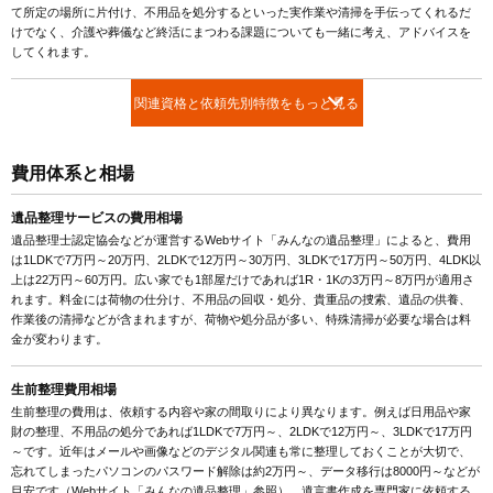
て所定の場所に片付け、不用品を処分するといった実作業や清掃を手伝ってくれるだ
けでなく、介護や葬儀など終活にまつわる課題についても一緒に考え、アドバイスを
してくれます。
関連資格と依頼先別特徴をもっと見る
費用体系と相場
遺品整理サービスの費用相場
遺品整理士認定協会などが運営するWebサイト「みんなの遺品整理」によると、費用
は1LDKで7万円～20万円、2LDKで12万円～30万円、3LDKで17万円～50万円、4LDK以
上は22万円～60万円。広い家でも1部屋だけであれば1R・1Kの3万円～8万円が適用さ
れます。料金には荷物の仕分け、不用品の回収・処分、貴重品の捜索、遺品の供養、
作業後の清掃などが含まれますが、荷物や処分品が多い、特殊清掃が必要な場合は料
金が変わります。
生前整理費用相場
生前整理の費用は、依頼する内容や家の間取りにより異なります。例えば日用品や家
財の整理、不用品の処分であれば1LDKで7万円～、2LDKで12万円～、3LDKで17万円
～です。近年はメールや画像などのデジタル関連も常に整理しておくことが大切で、
忘れてしまったパソコンのパスワード解除は約2万円～、データ移行は8000円～などが
目安です（Webサイト「みんなの遺品整理」参照）。遺言書作成を専門家に依頼する