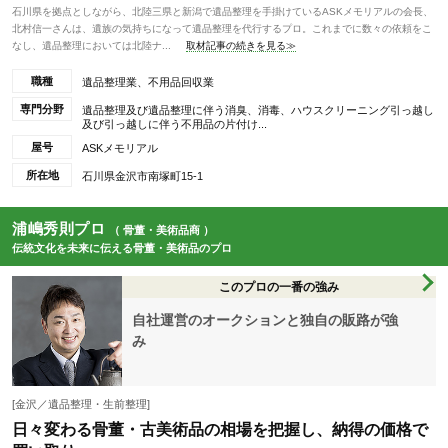
石川県を拠点としながら、北陸三県と新潟で遺品整理を手掛けているASKメモリアルの会長、
北村信一さんは、遺族の気持ちになって遺品整理を代行するプロ。これまでに数々の依頼をこ
なし、遺品整理においては北陸ナ...
取材記事の続きを見る≫
職種
遺品整理業、不用品回収業
専門分野
遺品整理及び遺品整理に伴う消臭、消毒、ハウスクリーニング引っ越し
及び引っ越しに伴う不用品の片付け...
屋号
ASKメモリアル
所在地
石川県金沢市南塚町15-1
浦嶋秀則プロ
（ 骨董・美術品商 ）
伝統文化を未来に伝える骨董・美術品のプロ
このプロの一番の強み
自社運営のオークションと独自の販路が強
み
[金沢／遺品整理・生前整理]
日々変わる骨董・古美術品の相場を把握し、納得の価格で