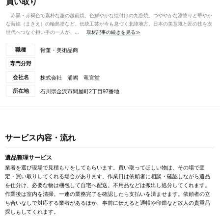
買い取り
赤黒・赤褐色で素朴な趣の越前焼、色鮮やかな絵付けの九谷焼、つややかな漆塗りと華やか
な蒔絵（まきえ）の輪島塗など、伝統工芸が今も息づく北陸地方。日本の美意識と匠の技を次
世代へつなぐ担い手の一人が、...
取材記事の続きを見る≫
職種
骨董・美術品商
専門分野
会社名
株式会社 浦嶋 竜宮堂
所在地
石川県金沢市問屋町2丁目97番地
サービス内容・流れ
遺品整理サービス
業者を選び現場で見積もりをしてもらいます。買い取ってほしい物は、その場で査
定・買い取りしてくれる場合があります。作業日は依頼者に相談・確認しながら遺品
を仕分け、必要な物は梱包して自宅へ配送。不用品などは搬出し処分してくれます。
作業後は室内を清掃。一連の業務完了を確認したら支払いを済ませます。依頼者の立
ち合いなしで対応する業者があるほか、事前に伝えると通帳や印鑑など故人の貴重品
探しもしてくれます。