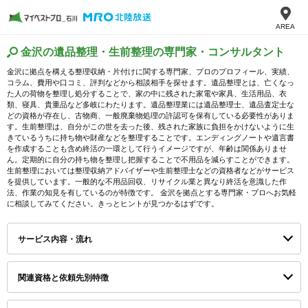
AREA
金沢の遺品整理・生前整理の専門家・コンサルタント
金沢に拠点を構える整理収納・片付けに関する専門家、プロのプロフィール、実績、
コラム、費用や口コミ、評判などから相談相手を探せます。遺品整理とは、亡くなっ
た人の荷物を整理し処分することで、家の中に残された家電や家具、生活用品、衣
類、寝具、貴重品など多岐にわたります。遺品整理業には遺品整理士、遺品査定士な
どの資格が存在し、古物商、一般廃棄物処理の許認可を保有している必要性がありま
す。生前整理は、自分がこの世を去った後、残された家族に負担をかけないように生
きているうちに持ち物や財産などを整理することです。エンディングノートや遺言書
を作成することも含め終活の一環として行うイメージですが、年齢は関係ありませ
ん。定期的に自分の持ち物を整理し把握することで不用品を減らすことができます。
生前整理においては整理収納アドバイザーや生前整理士などの資格者などがサービス
を提供しています。一般的な不用品回収、リサイクル業と異なり終活を意識した作
法、作業の知見を有しているのが特徴です。 金沢を拠点とする専門家・プロへお気軽
に相談してみてください。きっとヒントが見つかるはずです。
サービス内容・流れ
関連資格と依頼先別特徴