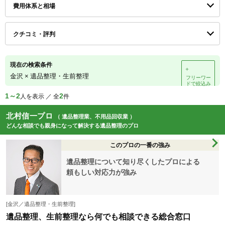
費用体系と相場
クチコミ・評判
現在の検索条件
＋
金沢
×
遺品整理・生前整理
フリーワー
ドで絞込み
1～2
2
人を表示 ／ 全
件
北村信一プロ
（ 遺品整理業、不用品回収業 ）
どんな相談でも親身になって解決する遺品整理のプロ
このプロの一番の強み
遺品整理について知り尽くしたプロによる
頼もしい対応力が強み
[金沢／遺品整理・生前整理]
遺品整理、生前整理なら何でも相談できる総合窓口