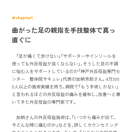
#chapter1
曲がった足の親指を手技整体で真っ
直ぐに
「足が痛くて歩けない」「サポーターやインソールを
使っても外反母趾が良くならない」、そうした足の不調
に悩む人をサポートしているのが「神戸外反母趾専門セ
ンター 整体院サキュレ」代表の加納芳郎さん。4万300
0人以上の施術実績を持ち、病院で「もう手術しかない」
と言われるほどの外反母趾の痛みを緩和し、改善へと導
いてきた外反母趾の専門家です。
加納さんの外反母趾施術は、「いつから痛みが出て、
今どんな時に痛むのか」などを、詳しくカウンセリング