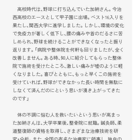
高校時代は、野球に打ち込んでいた加納さん。今治
西高校のエースとして甲子園に出場。ベスト16入りを
果たし、関西大学に進学しました。しかし、環境の変化
で免疫力が著しく低下し、腰の痛みや首のだるさに苦
しめられ、野球を続けることができなくなったと振り
返ります。「病院や整体院を何軒も回りましたが、全く
改善しません。ある時、知人に紹介してもらった整体
院で施術を受けたところ、激しい痛みが嘘のように軽
くなりました。喜びとともに、もっと早くこの施術を
受けていれば、野球ができなかった長い時間を無駄に
しなくて済んだのにという思いが湧き上がってきた
のです」
体の不調に悩む人を救いたいという思いが高まっ
た加納さんは、大学卒業後、整骨院に就職。鍼灸師、柔
道整復師の資格を取得し、さまざまな治療技術を研
究・分析。また、全国の有名な治療家に師事し、独自の