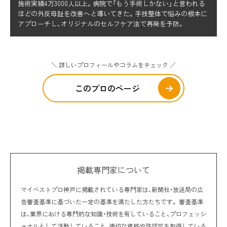
施術実績4万3000人以上。病院で「もう手術しかない」と言われる
ほどの外反母趾を改善へと導いてきた。手技整体で悩みの根本に
アプローチし、オリジナルのセルフケア法で再発を予防。
＼ 詳しいプロフィールやコラムをチェック ／
このプロのページ
掲載専門家について
マイベストプロ神戸に掲載されている専門家は、新聞社・放送局の広
告審査基準に基づいた一定の基準を満たした方たちです。 審査基準
は、業界における専門的な知識・技術を有していること、プロフェッシ
ョナルとして活動していること、適切な資格や許認可を取得している