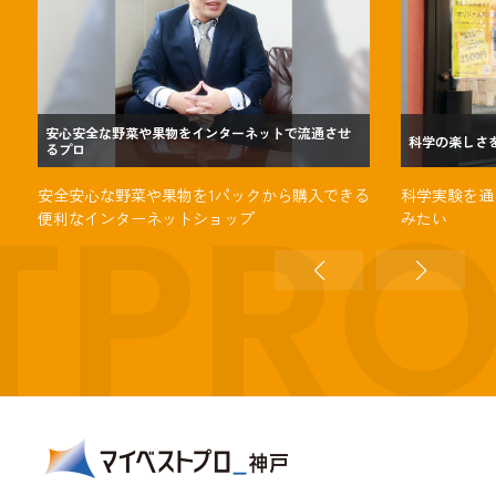
安心安全な野菜や果物をインターネットで流通させ
科学の楽しさ
るプロ
TPR
安全安心な野菜や果物を1パックから購入できる
科学実験を通
便利なインターネットショップ
みたい