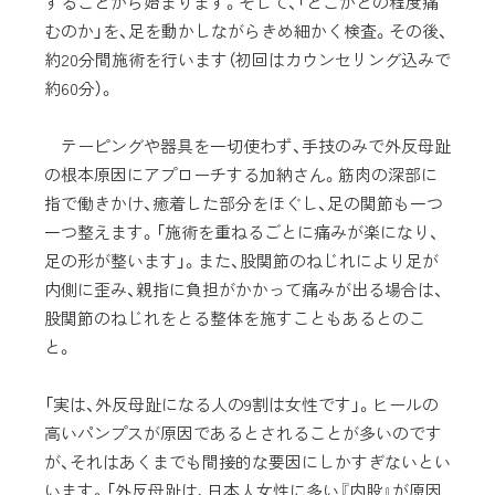
することから始まります。そして、「どこがどの程度痛
むのか」を、足を動かしながらきめ細かく検査。その後、
約20分間施術を行います（初回はカウンセリング込みで
約60分）。
テーピングや器具を一切使わず、手技のみで外反母趾
の根本原因にアプローチする加納さん。筋肉の深部に
指で働きかけ、癒着した部分をほぐし、足の関節も一つ
一つ整えます。「施術を重ねるごとに痛みが楽になり、
足の形が整います」。また、股関節のねじれにより足が
内側に歪み、親指に負担がかかって痛みが出る場合は、
股関節のねじれをとる整体を施すこともあるとのこ
と。
「実は、外反母趾になる人の9割は女性です」。ヒールの
高いパンプスが原因であるとされることが多いのです
が、それはあくまでも間接的な要因にしかすぎないとい
います。「外反母趾は、日本人女性に多い『内股』が原因