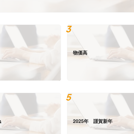
物価高
ね
2025年 謹賀新年