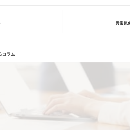
会
異常気
るコラム