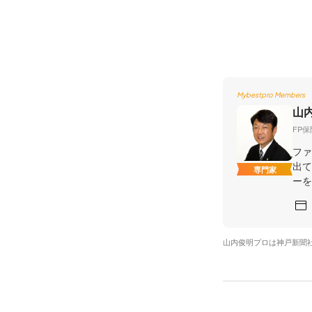
Mybestpro Members
山
FP
ファ
出て
専門家
ーを
山内俊明プロは神戸新聞