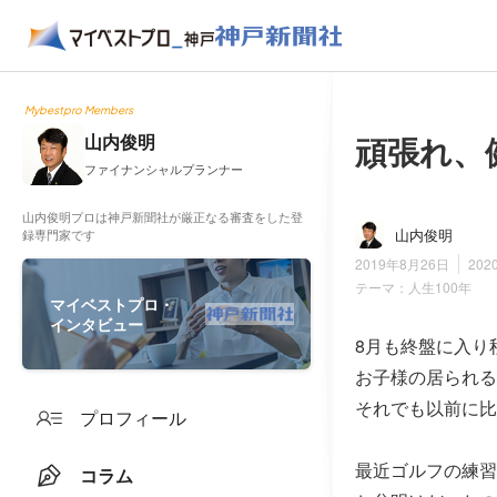
Mybestpro Members
頑張れ、
山内俊明
ファイナンシャルプランナー
山内俊明プロは神戸新聞社が厳正なる審査をした登
山内俊明
録専門家です
2019年8月26日
202
テーマ：
人生100年
マイベストプロ・
インタビュー
8月も終盤に入り
お子様の居られる
それでも以前に比
プロフィール
最近ゴルフの練習
コラム