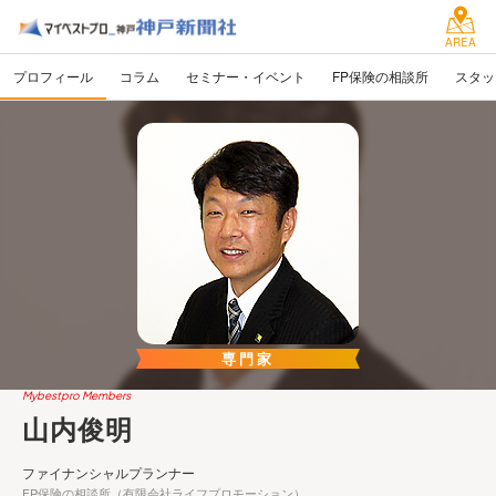
AREA
プロフィール
コラム
セミナー・イベント
FP保険の相談所
スタッ
専門家
Mybestpro Members
山内俊明
ファイナンシャルプランナー
FP保険の相談所（有限会社ライフプロモーション）