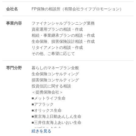
会社名
FP保険の相談所（有限会社ライフプロモーション）
事業内容
ファイナンシャルプランニング業務
資産運用プランの相談・作成
相続・事業継承プランの相談・作成
生命保険、損害保険設計相談・作成
リタイアメントの相談・作成
その他、ご希望に応じて
専門分野
暮らしのマネープラン全般
生命保険コンサルティング
損害保険コンサルティング
投資信託に関する相談
＜提携保険会社＞
■メットライフ生命
■アフラック
■オリックス生命
■東京海上日動あんしん生命
■三井住友海上あいおい生命
■ジブラルタ生命
続きを見る
■FWD生命