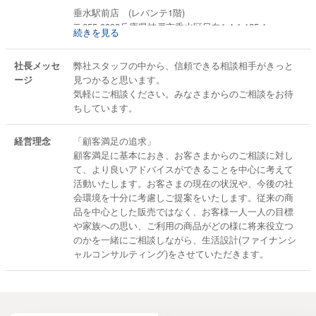
垂水駅前店 (レバンテ1階)
〒655-0893兵庫県神戸市垂水区日向1-4-1-125-1
続きを見る
TEL：078-862-8451
社長メッセ
弊社スタッフの中から、信頼できる相談相手がきっと
ージ
見つかると思います。
気軽にご相談ください。みなさまからのご相談をお待
ちしています。
経営理念
「顧客満足の追求」
顧客満足に基本におき、お客さまからのご相談に対し
て、より良いアドバイスができることを中心に考えて
活動いたします。お客さまの現在の状況や、今後の社
会環境を十分に考慮しご提案をいたします。従来の商
品を中心とした販売ではなく、お客様一人一人の目標
や家族への思い、ご利用の商品がどの様に将来役立つ
のかを一緒にご相談しながら、生活設計(ファイナンシ
ャルコンサルティング)をさせていただきます。