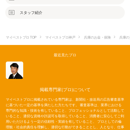
スタッフ紹介
マイベストプロ TOP
マイベストプロ神戸
兵庫のお金・保険
兵庫の
最近見たプロ
掲載専門家(プロ)について
マイベストプロに掲載されている専門家は、新聞社・放送局の広告審査基準
に基づいた一定の基準を満たした方たちです。 審査基準は、業界における
専門的な知識・技術を有していること、プロフェッショナルとして活動して
いること、適切な資格や許認可を取得していること、消費者に安心してご利
用いただけるよう一定の信頼性・実績を有していること、 プロとしての倫
理観・社会的責任を理解し、適切な行動ができることとし、人となり、仕事