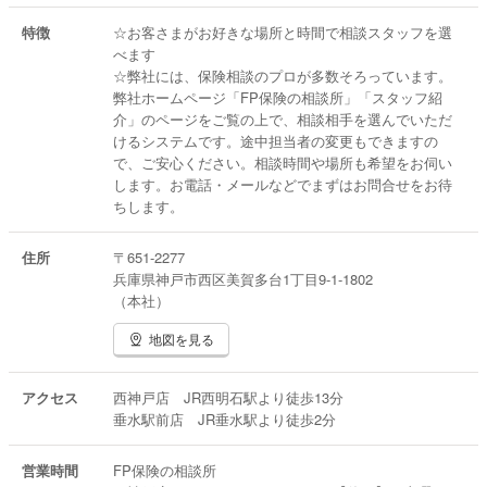
■SOMPOひまわり生命
特徴
☆お客さまがお好きな場所と時間で相談スタッフを選
■エヌエヌ生命
べます
■アクサ生命
☆弊社には、保険相談のプロが多数そろっています。
■三井住友海上火災保険
弊社ホームページ「FP保険の相談所」「スタッフ紹
■ソニー損保
介」のページをご覧の上で、相談相手を選んでいただ
＜提携証券会社＞
けるシステムです。途中担当者の変更もできますの
■PWM日本証券
で、ご安心ください。相談時間や場所も希望をお伺い
します。お電話・メールなどでまずはお問合せをお待
ちします。
住所
〒651-2277
兵庫県神戸市西区美賀多台1丁目9-1-1802
（本社）
地図を見る
アクセス
西神戸店 JR西明石駅より徒歩13分
垂水駅前店 JR垂水駅より徒歩2分
営業時間
FP保険の相談所