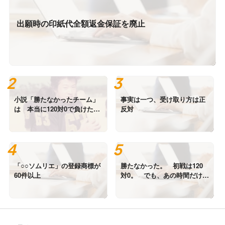
出願時の印紙代全額返金保証を廃止
小説「勝たなかったチーム」
事実は一つ、受け取り方は正
は 本当に120対0で負けたの
反対
か？ 写真は高校時代の私で
す。
「○○ソムリエ」の登録商標が
勝たなかった。 初戦は120
60件以上
対0。 でも、あの時間だけは
誰にも負けていない。