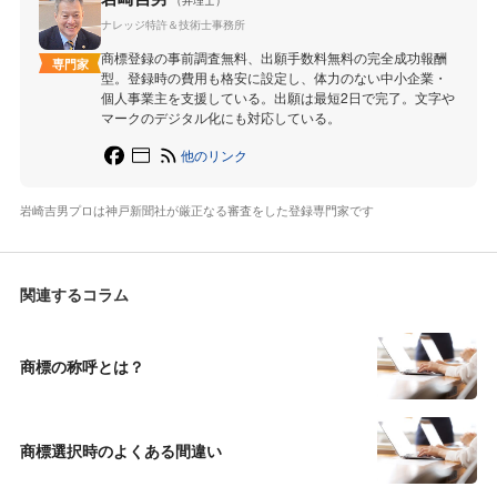
（弁理士）
ナレッジ特許＆技術士事務所
商標登録の事前調査無料、出願手数料無料の完全成功報酬
専門家
型。登録時の費用も格安に設定し、体力のない中小企業・
個人事業主を支援している。出願は最短2日で完了。文字や
マークのデジタル化にも対応している。
他のリンク
岩崎吉男プロは神戸新聞社が厳正なる審査をした登録専門家です
関連するコラム
商標の称呼とは？
商標選択時のよくある間違い