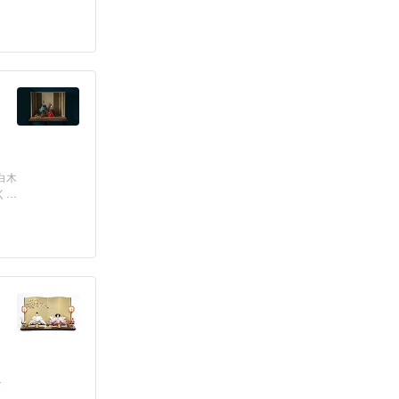
白木
,
な