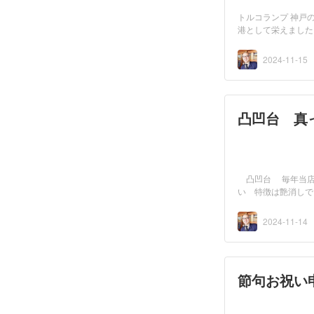
トルコランプ 神戸
港として栄えました
2024-11-15
凸凹台 真
凸凹台 毎年当店
い 特徴は艶消しで
2024-11-14
節句お祝い