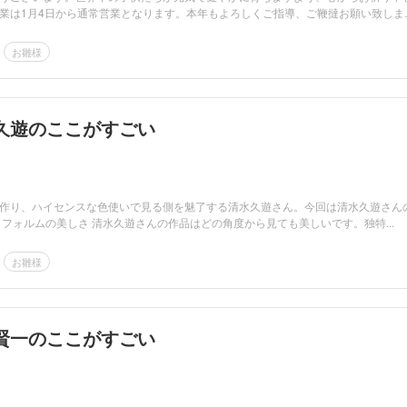
業は1月4日から通常営業となります。本年もよろしくご指導、ご鞭撻お願い致しま
お雛様
久遊のここがすごい
作り、ハイセンスな色使いで見る側を魅了する清水久遊さん。今回は清水久遊さん
 フォルムの美しさ 清水久遊さんの作品はどの角度から見ても美しいです。独特...
お雛様
賢一のここがすごい