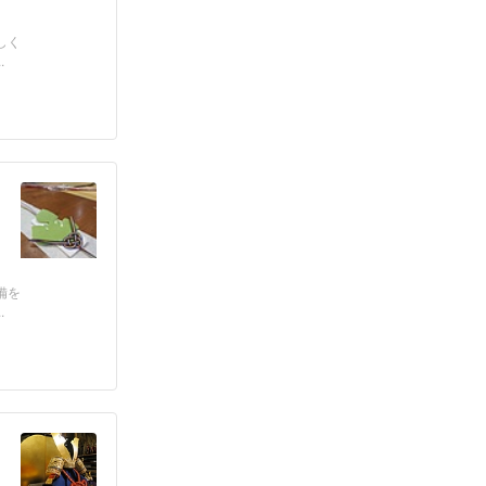
しく
.
備を
.