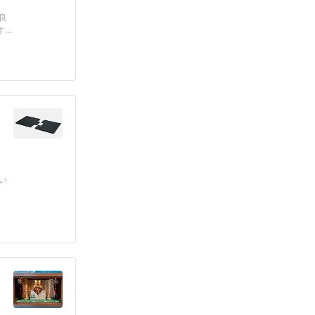
良
..
い