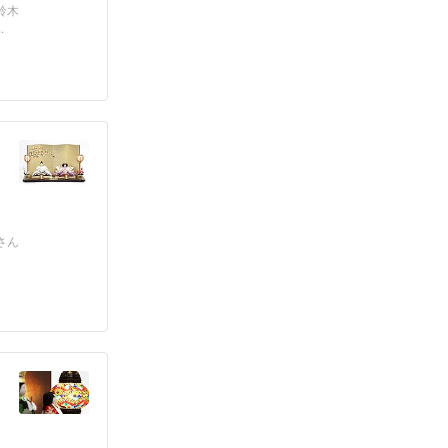
鈴木
.
さん