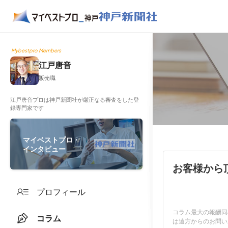
Mybestpro Members
江戸唐音
販売職
江戸唐音プロは神戸新聞社が厳正なる審査をした登
録専門家です
マイベストプロ・
インタビュー
お客様から
プロフィール
コラム最大の報酬同
コラム
は遠方からのお問い