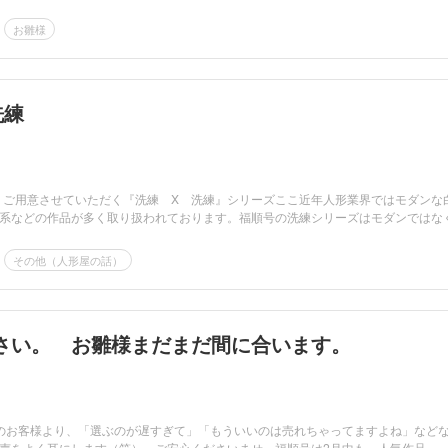
お雛様
洗練
しくご用意させていただく『洗練 X 洗練』シリーズここ近年人形業界ではモダンな
系などの作品が多く取り扱われております。福順号の洗練シリーズはモダンではなく
その他（人形屋の話）
さい。 お雛様まだまだ間に合います。
のお客様より、「選ぶのが遅すぎて」「もういいのは売れちゃってますよね」など
声をよく耳にします（笑）。ご安心くださいませ。福順号は2月中も、人気作品、...