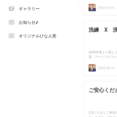
き...
2025-12-01
ギャラリー
お知らせ♪
洗練 X 
オリジナルひな人形
2026年度より新
系、アートフラワー
主...
2025-09-14
ご安心くだ
2月に入るとご来店
ど、ネガティブなお