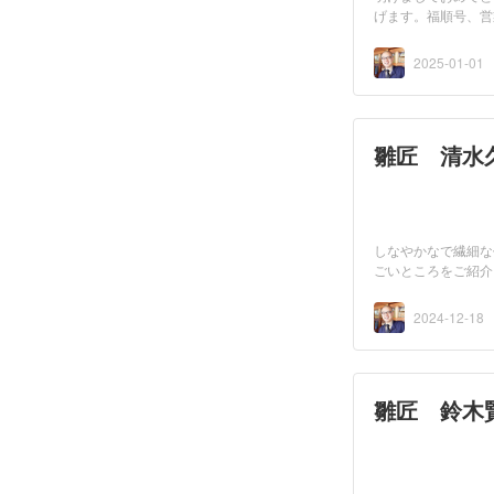
げます。福順号、営
す。
2025-01-01
雛匠 清水
しなやかなで繊細な
ごいところをご紹介
2024-12-18
雛匠 鈴木