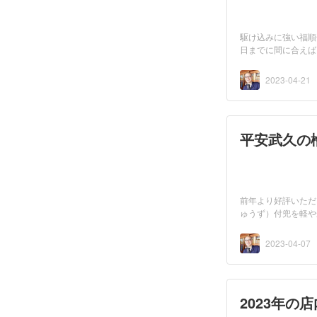
駆け込みに強い福順
日までに間に合えば
2023-04-21
平安武久の
前年より好評いただ
ゅうず）付兜を軽や
2023-04-07
2023年