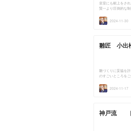
皇室にも献上をされ
賢一より圧倒的な制
2024-11-30
雛匠 小出
雛づくりに妥協を許
のすごいところをご
2024-11-17
神戸流 