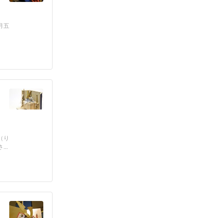
月五
（り
..