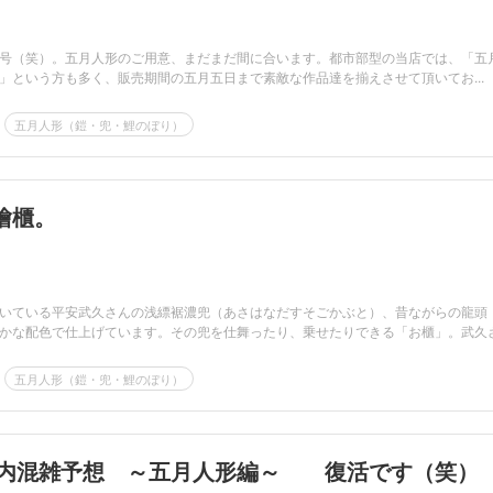
号（笑）。五月人形のご用意、まだまだ間に合います。都市部型の当店では、「五
」という方も多く、販売期間の五月五日まで素敵な作品達を揃えさせて頂いてお...
五月人形（鎧・兜・鯉のぼり）
檜櫃。
いている平安武久さんの浅縹裾濃兜（あさはなだすそごかぶと）、昔ながらの龍頭
かな配色で仕上げています。その兜を仕舞ったり、乗せたりできる「お櫃」。武久さ.
五月人形（鎧・兜・鯉のぼり）
の店内混雑予想 ～五月人形編～ 復活です（笑）