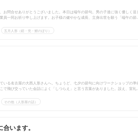
、お問合せありがとうございました。本日は端午の節句。男の子達に強く優しく逞
業員一同お祈り申し上げます。お子様の健やかな成長、立身出世を願う「端午の節..
五月人形（鎧・兜・鯉のぼり）
ている名古屋の大西人形さんへ。ちょうど、七夕の節句に向けワークショップの準
こで飛び交っていた会話によく「しつらえ」と言う言葉がありました。設え、室礼..
その他（人形屋の話）
に合います。