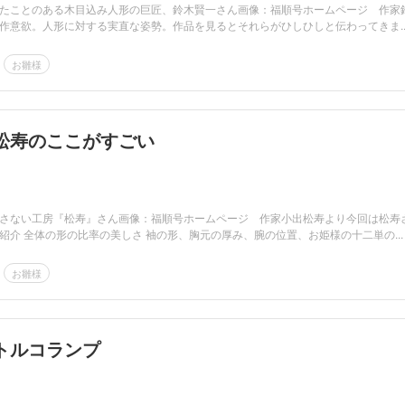
たことのある木目込み人形の巨匠、鈴木賢一さん画像：福順号ホームページ 作家
作意欲。人形に対する実直な姿勢。作品を見るとそれらがひしひしと伝わってきま..
お雛様
松寿のここがすごい
さない工房『松寿』さん画像：福順号ホームページ 作家小出松寿より今回は松寿
紹介 全体の形の比率の美しさ 袖の形、胸元の厚み、腕の位置、お姫様の十二単の...
お雛様
トルコランプ