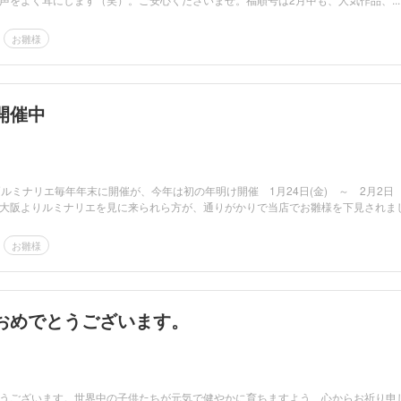
お雛様
開催中
戸ルミナリエ毎年年末に開催が、今年は初の年明け開催 1月24日(金) ～ 2月2日
大阪よりルミナリエを見に来られら方が、通りがかりで当店でお雛様を下見されま
お雛様
おめでとうございます。
うございます。世界中の子供たちが元気で健やかに育ちますよう、心からお祈り申