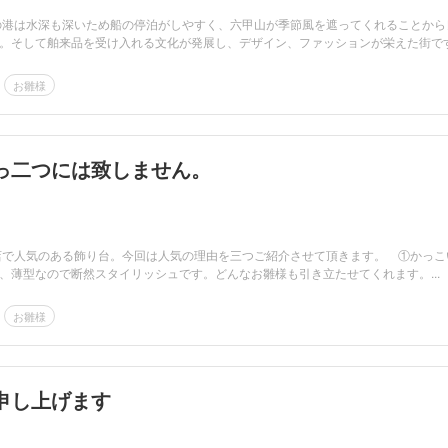
の港は水深も深いため船の停泊がしやすく、六甲山が季節風を遮ってくれることから
。そして舶来品を受け入れる文化が発展し、デザイン、ファッションが栄えた街です.
お雛様
っ二つには致しません。
で人気のある飾り台。今回は人気の理由を三つご紹介させて頂きます。 ①かっこ
、薄型なので断然スタイリッシュです。どんなお雛様も引き立たせてくれます。...
お雛様
申し上げます