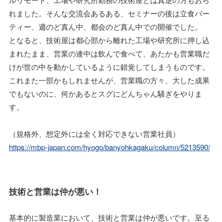
れました。そんな交流会あるある、セミナーの後は立食パー
ティー、週のど真ん中、都会のど真ん中での開催でした。
となると、技術屋は都心部から離れた工場や研究所に押し込
まれたまま、営業の連中は飲んで食べて、あたかも営業職だ
けが世の中を動かしているように錯覚してしまうものです。
これまた一部かもしれませんが、営業職の方々、大した成果
でもないのに、何かあるとスグにどんちゃん騒ぎをやりま
す。
（規格外、想定外には全く対応できない営業社員）
https://mbp-japan.com/hyogo/banyohkagaku/column/5213590/
技術と営業は仲が悪い！
基本的に製造業において、技術と営業は仲が悪いです。至る