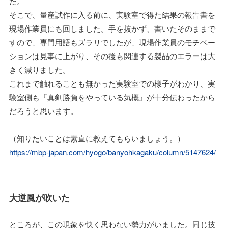
た。
そこで、量産試作に入る前に、実験室で得た結果の報告書を
現場作業員にも回しました。手を抜かず、書いたそのままで
すので、専門用語もズラリでしたが、現場作業員のモチベー
ションは見事に上がり、その後も関連する製品のエラーは大
きく減りました。
これまで触れることも無かった実験室での様子がわかり、実
験室側も『真剣勝負をやっている気概』が十分伝わったから
だろうと思います。
（知りたいことは素直に教えてもらいましょう。）
https://mbp-japan.com/hyogo/banyohkagaku/column/5147624/
大逆風が吹いた
ところが、この現象を快く思わない勢力がいました。同じ技