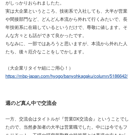
がしっかりおられましたた。
実は大企業というところ、技術系で入社しても、大半が営業
や間接部門など、どんどん本流から外れて行くみたいで、長
年技術系に在籍しているというだけで、尊敬に値します。そ
んな方々とも話ができて良かったです。
ちなみに、一部ではあろうと思いますが、本流から外れた人
たち、後々厄介なことをしでかします。
（大企業リタイヤ組にご用心！）
https://mbp-japan.com/hyogo/banyohkagaku/column/5186642/
週のど真ん中で交流会
一方、交流会はタイトルが『営業DX交流会』ということでし
たので、当然参加者の大半は営業職でした。中には今でもフ
ルリモート、工場や研究所勤務の技術屋とは真逆の方もおら