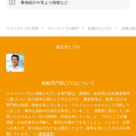
事例紹介や耳より情報など
マイベストプロ TOP
マイベストプロ神戸
兵庫のビジネス
兵庫の技
最近見たプロ
掲載専門家(プロ)について
マイベストプロに掲載されている専門家は、新聞社・放送局の広告審査基準
に基づいた一定の基準を満たした方たちです。 審査基準は、業界における
専門的な知識・技術を有していること、プロフェッショナルとして活動して
いること、適切な資格や許認可を取得していること、消費者に安心してご利
用いただけるよう一定の信頼性・実績を有していること、 プロとしての倫
理観・社会的責任を理解し、適切な行動ができることとし、人となり、仕事
への考え方、取り組み方などをお聞きした上で、基準を満たした方のみを掲
載しています。［→
審査基準
］