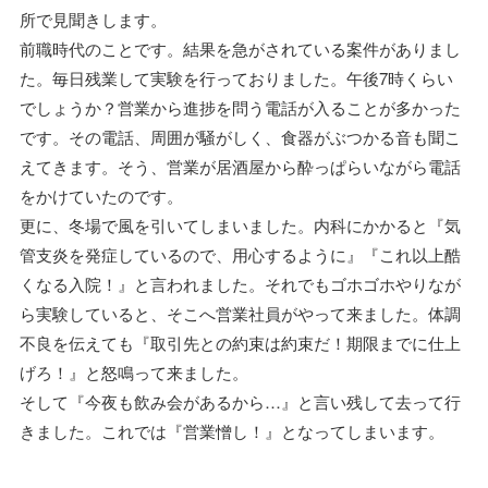
所で見聞きします。
前職時代のことです。結果を急がされている案件がありまし
た。毎日残業して実験を行っておりました。午後7時くらい
でしょうか？営業から進捗を問う電話が入ることが多かった
です。その電話、周囲が騒がしく、食器がぶつかる音も聞こ
えてきます。そう、営業が居酒屋から酔っぱらいながら電話
をかけていたのです。
更に、冬場で風を引いてしまいました。内科にかかると『気
管支炎を発症しているので、用心するように』『これ以上酷
くなる入院！』と言われました。それでもゴホゴホやりなが
ら実験していると、そこへ営業社員がやって来ました。体調
不良を伝えても『取引先との約束は約束だ！期限までに仕上
げろ！』と怒鳴って来ました。
そして『今夜も飲み会があるから…』と言い残して去って行
きました。これでは『営業憎し！』となってしまいます。