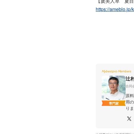
【虞美人草 夏目
https://ameblo.jp
Mybestpro Members
辻
合同
原料
用の
専門家
りま