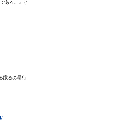
である。』と
る蹴るの暴行
/