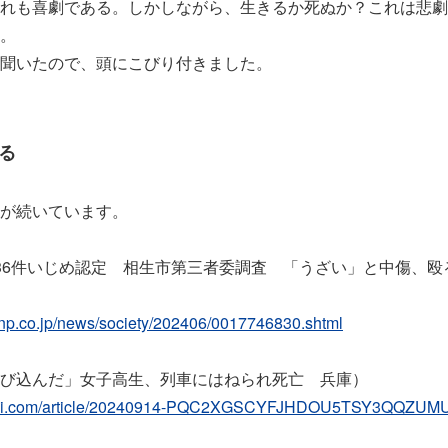
れも喜劇である。しかしながら、生きるか死ぬか？これは悲劇
。
聞いたので、頭にこびり付きました。
る
が続いています。
36件いじめ認定 相生市第三者委調査 「うざい」と中傷、殴
-np.co.jp/news/society/202406/0017746830.shtml
び込んだ」女子高生、列車にはねられ死亡 兵庫）
nkei.com/article/20240914-PQC2XGSCYFJHDOU5TSY3QQZUMU