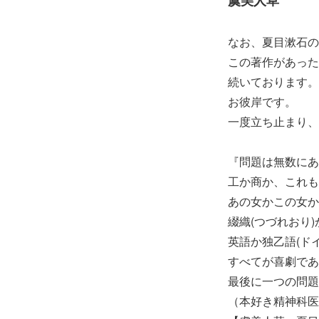
虞美人草
なお、夏目漱石の
この著作があった
続いております。
お彼岸です。
一度立ち止まり、
『問題は無数にあ
工か商か、これも
あの女かこの女か
綴織(つづれおり
英語か独乙語(ド
すべてが喜劇であ
最後に一つの問題
（本好き精神科医