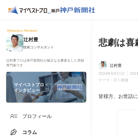
Mybestpro Members
悲劇は喜
辻村豊
技術コンサルタント
辻村豊プロは神戸新聞社が厳正なる審査をした登録
辻村豊
専門家です
2024年9月21日
202
テーマ：
日々雑感
マイベストプロ・
インタビュー
皆様方、お世話に
プロフィール
コラム