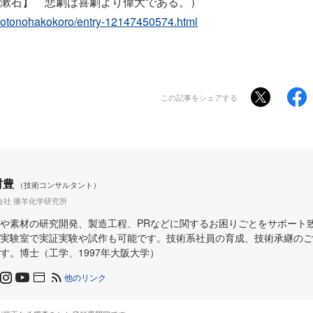
漱石】 悲劇は喜劇より偉大である。）
/kotonohakokoro/entry-12147450574.html
この記事をシェアする
村豊
（技術コンサルタント）
会社 播羊化学研究所
や素材の研究開発、製造工程、PRなどに関するお困りごとをサポート
実験室で実証実験や試作も可能です。技術系社員の育成、技術承継のご
す。博士（工学、1997年大阪大学）
他のリンク