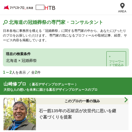
AREA
北海道の冠婚葬祭の専門家・コンサルタント
日本各地に事務所を構える「冠婚葬祭」に関する専門家の中から、あなたにぴったり
のプロをお探しいただけます。 専門家の気になるプロフィールや取材記事、経歴、サ
ービス内容を掲載しています。
現在の検索条件
＋
北海道
×
冠婚葬祭
フリーワー
ドで絞込み
1～2
2
人を表示 ／ 全
件
山崎修プロ
（ 墓石デザインプロデューサー ）
大切な人の想いを未来に届ける墓石デザインプロデュースのプロ
このプロの一番の強み
石一筋135年の石材店が次世代に思いを継
ぐ墓づくりを提案