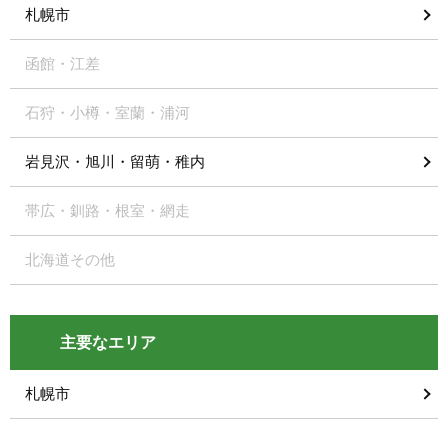
札幌市
函館・江差
石狩・小樽・室蘭・浦河
岩見沢・旭川・留萌・稚内
帯広・釧路・根室・網走
北海道その他
主要なエリア
札幌市