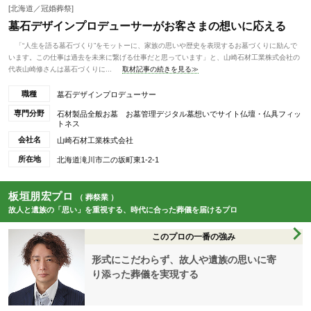
[北海道／冠婚葬祭]
墓石デザインプロデューサーがお客さまの想いに応える
「“人生を語る墓石づくり”をモットーに、家族の思いや歴史を表現するお墓づくりに励んで
います。この仕事は過去を未来に繋げる仕事だと思っています」と、山崎石材工業株式会社の
代表山崎修さんは墓石づくりに...
取材記事の続きを見る≫
職種
墓石デザインプロデューサー
専門分野
石材製品全般お墓 お墓管理デジタル墓想いでサイト仏壇・仏具フィッ
トネス
会社名
山崎石材工業株式会社
所在地
北海道滝川市二の坂町東1-2-1
板垣朋宏プロ
（ 葬祭業 ）
故人と遺族の「思い」を重視する、時代に合った葬儀を届けるプロ
このプロの一番の強み
形式にこだわらず、故人や遺族の思いに寄
り添った葬儀を実現する