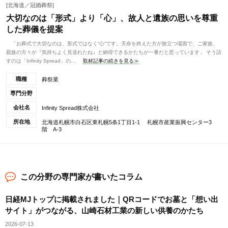
[北海道／冠婚葬祭]
大切なのは「形式」より「心」、故人と遺族の思いを尊重
した葬儀を提案
「お葬式で大切なのは、形式ではなく“心”です。天命を終えた方が旅立つ場面で、ご家族、
親族の方々が『気持ちよく見送れたね』と納得できるかたちが一番だと思っています」 そう話
すのは「Infinity Spread」の...
取材記事の続きを見る≫
職種
葬祭業
専門分野
会社名
Infinity Spread株式会社
所在地
北海道札幌市白石区東札幌5条1丁目1-1 札幌市産業振興センター3
階 A-3
この分野の専門家が書いたコラム
日経MJトップに掲載されました｜QRコードでお墓と「想い出
サイト」がつながる、山崎石材工業の新しい供養のかたち
2026-07-13