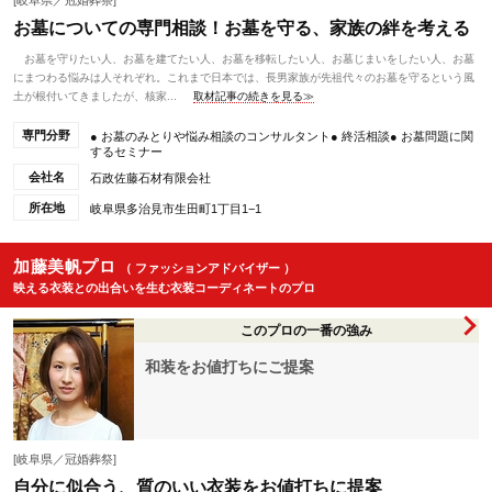
[岐阜県／冠婚葬祭]
お墓についての専門相談！お墓を守る、家族の絆を考える
お墓を守りたい人、お墓を建てたい人、お墓を移転したい人、お墓じまいをしたい人、お墓
にまつわる悩みは人それぞれ。これまで日本では、長男家族が先祖代々のお墓を守るという風
土が根付いてきましたが、核家...
取材記事の続きを見る≫
専門分野
● お墓のみとりや悩み相談のコンサルタント● 終活相談● お墓問題に関
するセミナー
会社名
石政佐藤石材有限会社
所在地
岐阜県多治見市生田町1丁目1−1
加藤美帆プロ
（ ファッションアドバイザー ）
映える衣装との出合いを生む衣装コーディネートのプロ
このプロの一番の強み
和装をお値打ちにご提案
[岐阜県／冠婚葬祭]
自分に似合う、質のいい衣装をお値打ちに提案