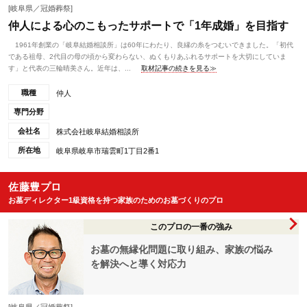
[岐阜県／冠婚葬祭]
仲人による心のこもったサポートで「1年成婚」を目指す
1961年創業の「岐阜結婚相談所」は60年にわたり、良縁の糸をつむいできました。「初代
である祖母、2代目の母の頃から変わらない、ぬくもりあふれるサポートを大切にしていま
す」と代表の三輪晴美さん。近年は、...
取材記事の続きを見る≫
職種
仲人
専門分野
会社名
株式会社岐阜結婚相談所
所在地
岐阜県岐阜市瑞雲町1丁目2番1
佐藤豊プロ
お墓ディレクター1級資格を持つ家族のためのお墓づくりのプロ
このプロの一番の強み
お墓の無縁化問題に取り組み、家族の悩み
を解決へと導く対応力