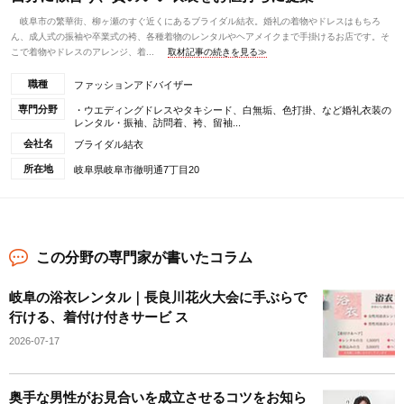
岐阜市の繁華街、柳ヶ瀬のすぐ近くにあるブライダル結衣。婚礼の着物やドレスはもちろ
ん、成人式の振袖や卒業式の袴、各種着物のレンタルやヘアメイクまで手掛けるお店です。そ
こで着物やドレスのアレンジ、着...
取材記事の続きを見る≫
職種
ファッションアドバイザー
専門分野
・ウエディングドレスやタキシード、白無垢、色打掛、など婚礼衣装の
レンタル・振袖、訪問着、袴、留袖...
会社名
ブライダル結衣
所在地
岐阜県岐阜市徹明通7丁目20
この分野の専門家が書いたコラム
岐阜の浴衣レンタル｜長良川花火大会に手ぶらで
行ける、着付け付きサービ ス
2026-07-17
奥手な男性がお見合いを成立させるコツをお知ら