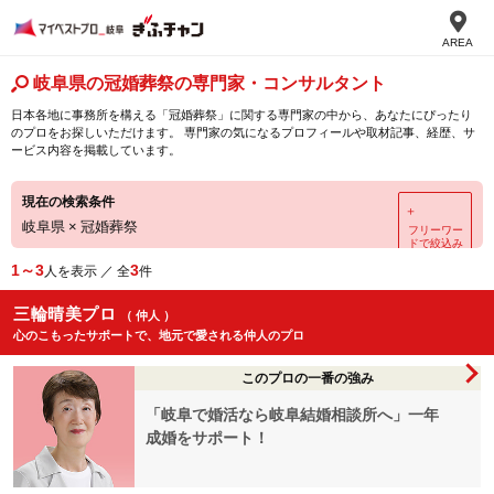
AREA
岐阜県の冠婚葬祭の専門家・コンサルタント
日本各地に事務所を構える「冠婚葬祭」に関する専門家の中から、あなたにぴったり
のプロをお探しいただけます。 専門家の気になるプロフィールや取材記事、経歴、サ
ービス内容を掲載しています。
現在の検索条件
＋
岐阜県
×
冠婚葬祭
フリーワー
ドで絞込み
1～3
3
人を表示 ／ 全
件
三輪晴美プロ
（ 仲人 ）
心のこもったサポートで、地元で愛される仲人のプロ
このプロの一番の強み
「岐阜で婚活なら岐阜結婚相談所へ」一年
成婚をサポート！