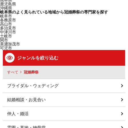
熊本県
鹿児島県
沖縄県
岐阜県のよく見られている地域から冠婚葬祭の専門家を探す
岐阜市
各務原市
高山市
多治見市
中津川市
土岐市
関市
美濃加茂市
可児市
ジャンルを絞り込む
すべて
冠婚葬祭
ブライダル・ウェディング
結婚相談・お見合い
仲人・婚活
霊園・墓地・納骨堂