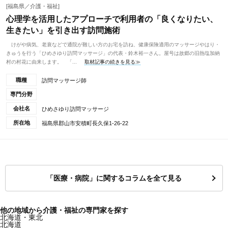
[福島県／介護・福祉]
心理学を活用したアプローチで利用者の「良くなりたい、
生きたい」を引き出す訪問施術
けがや病気、老衰などで通院が難しい方のお宅を訪ね、健康保険適用のマッサージやはり・
きゅうを行う「ひめさゆり訪問マッサージ」の代表・鈴木裕一さん。屋号は故郷の旧熱塩加納
村の村花に由来します。 「...
取材記事の続きを見る≫
職種
訪問マッサージ師
専門分野
会社名
ひめさゆり訪問マッサージ
所在地
福島県郡山市安積町長久保1-26-22
「医療・病院」に関するコラムを全て見る
他の地域から介護・福祉の専門家を探す
北海道・東北
北海道