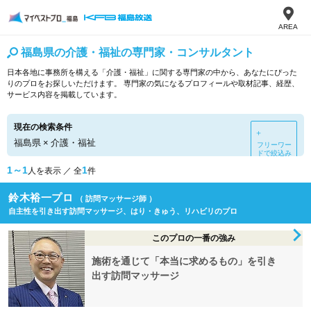
AREA
福島県の介護・福祉の専門家・コンサルタント
日本各地に事務所を構える「介護・福祉」に関する専門家の中から、あなたにぴった
りのプロをお探しいただけます。 専門家の気になるプロフィールや取材記事、経歴、
サービス内容を掲載しています。
現在の検索条件
＋
福島県
×
介護・福祉
フリーワー
ドで絞込み
1～1
1
人を表示 ／ 全
件
鈴木裕一プロ
（ 訪問マッサージ師 ）
自主性を引き出す訪問マッサージ、はり・きゅう、リハビリのプロ
このプロの一番の強み
施術を通じて「本当に求めるもの」を引き
出す訪問マッサージ