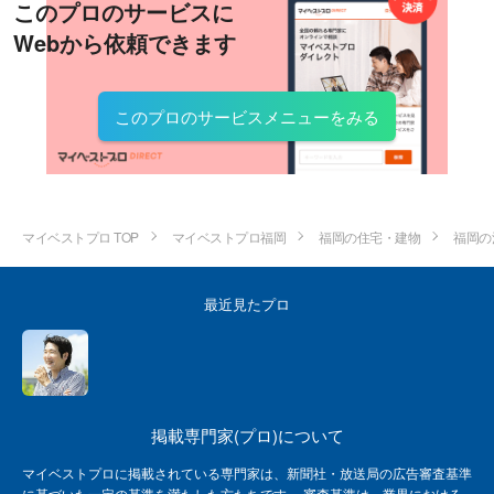
このプロのサービスに
Webから依頼できます
このプロのサービスメニューをみる
マイベストプロ TOP
マイベストプロ福岡
福岡の住宅・建物
福岡の
最近見たプロ
掲載専門家(プロ)について
マイベストプロに掲載されている専門家は、新聞社・放送局の広告審査基準
に基づいた一定の基準を満たした方たちです。 審査基準は、業界における