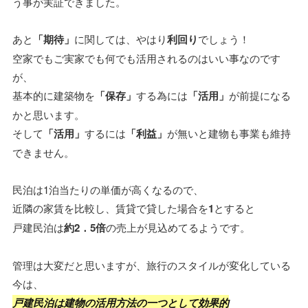
う事が実証できました。
あと
「期待」
に関しては、やはり
利回り
でしょう！
空家でもご実家でも何でも活用されるのはいい事なのです
が、
基本的に建築物を
「保存」
する為には
「活用」
が前提になる
かと思います。
そして
「活用」
するには
「利益」
が無いと建物も事業も維持
できません。
民泊は1泊当たりの単価が高くなるので、
近隣の家賃を比較し、賃貸で貸した場合を
1
とすると
戸建民泊は
約2．5倍
の売上が見込めてるようです。
管理は大変だと思いますが、旅行のスタイルが変化している
今は、
戸建民泊は建物の活用方法の一つとして効果的