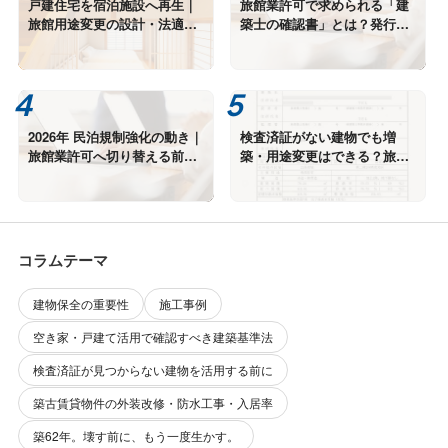
戸建住宅を宿泊施設へ再生｜
旅館業許可で求められる「建
旅館用途変更の設計・法適合
築士の確認書」とは？発行で
確認事例
きる建物・できない建物
2026年 民泊規制強化の動き｜
検査済証がない建物でも増
旅館業許可へ切り替える前に
築・用途変更はできる？旅館
必要な建築基準法チェック
業許可に伴う建築基準法適合
性一次診断
コラムテーマ
建物保全の重要性
施工事例
空き家・戸建て活用で確認すべき建築基準法
検査済証が見つからない建物を活用する前に
築古賃貸物件の外装改修・防水工事・入居率
築62年。壊す前に、もう一度生かす。