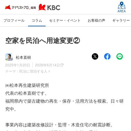
AREA
プロフィール
コラム
セミナー・イベント
お客様の声
ギャラリー
空家を民泊へ用途変更②
松本直樹
2025年1月20日
2026年6月14日
テーマ：
民泊に宿泊する人々
㈱松本再生建築研究所
代表の松本直樹です。
福岡県内で築古建物の再生・保存・活用方法を模索。日々研
究中。
事業内容は建築改修設計・監理・木造住宅の耐震診断。