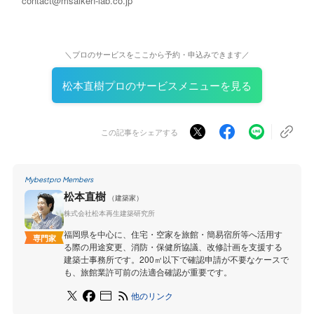
contact@msaiken-lab.co.jp
＼プロのサービスをここから予約・申込みできます／
松本直樹プロのサービスメニューを見る
この記事をシェアする
Mybestpro Members
松本直樹
（建築家）
株式会社松本再生建築研究所
福岡県を中心に、住宅・空家を旅館・簡易宿所等へ活用す
専門家
る際の用途変更、消防・保健所協議、改修計画を支援する
建築士事務所です。200㎡以下で確認申請が不要なケースで
も、旅館業許可前の法適合確認が重要です。
他のリンク