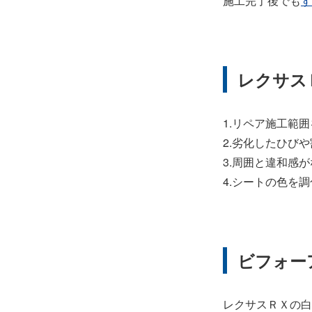
施工完了後でも
す
レクサス
1.リペア施工範
2.劣化したひび
3.周囲と違和感
4.シートの色を
ビフォー
レクサスＲＸの白