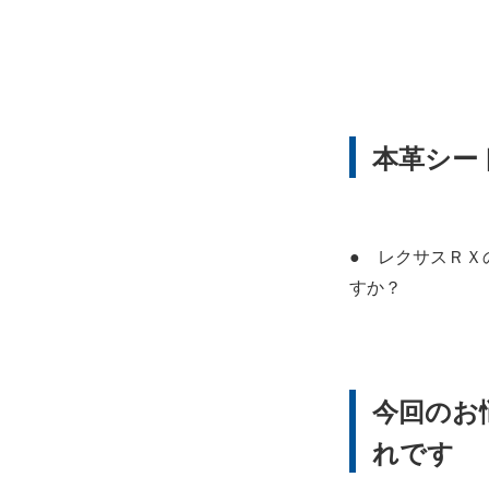
本革シー
● レクサスＲＸ
すか？
今回のお
れです