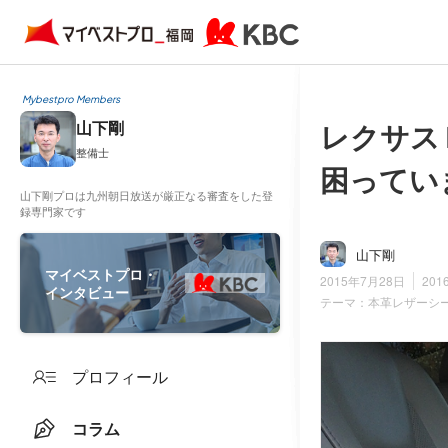
Mybestpro Members
レクサス
山下剛
整備士
困ってい
山下剛プロは九州朝日放送が厳正なる審査をした登
録専門家です
山下剛
マイベストプロ・
2015年7月28日
201
インタビュー
テーマ：
本革レザーシ
プロフィール
コラム