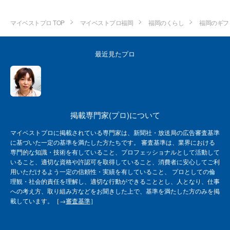
マイベストプロ TOP
マイベストプロ福岡
福岡のくらし
福岡のギフ
最近見たプロ
掲載専門家(プロ)について
マイベストプロに掲載されている専門家は、新聞社・放送局の広告審査基準
に基づいた一定の基準を満たした方たちです。 審査基準は、業界における
専門的な知識・技術を有していること、プロフェッショナルとして活動して
いること、適切な資格や許認可を取得していること、消費者に安心してご利
用いただけるよう一定の信頼性・実績を有していること、 プロとしての倫
理観・社会的責任を理解し、適切な行動ができることとし、人となり、仕事
への考え方、取り組み方などをお聞きした上で、基準を満たした方のみを掲
載しています。［→
審査基準
］