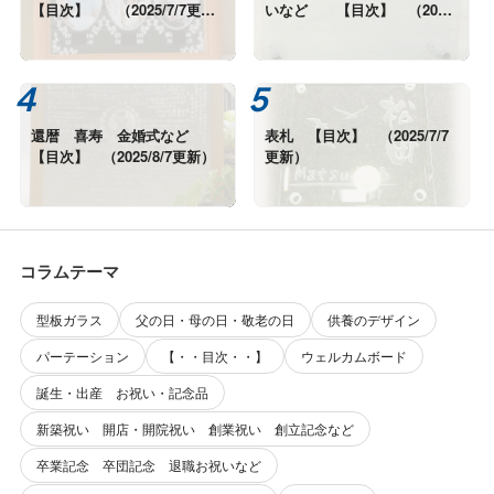
【目次】 （2025/7/7更
いなど 【目次】 （2026/
新）
7/22更新）
還暦 喜寿 金婚式など
表札 【目次】 （2025/7/7
【目次】 （2025/8/7更新）
更新）
コラムテーマ
型板ガラス
父の日・母の日・敬老の日
供養のデザイン
パーテーション
【・・目次・・】
ウェルカムボード
誕生・出産 お祝い・記念品
新築祝い 開店・開院祝い 創業祝い 創立記念など
卒業記念 卒団記念 退職お祝いなど