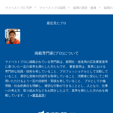
マイベストプロ TOP
マイベストプロ福岡
福岡の美容・健康
福岡の
最近見たプロ
掲載専門家(プロ)について
マイベストプロに掲載されている専門家は、新聞社・放送局の広告審査基準
に基づいた一定の基準を満たした方たちです。 審査基準は、業界における
専門的な知識・技術を有していること、プロフェッショナルとして活動して
いること、適切な資格や許認可を取得していること、消費者に安心してご利
用いただけるよう一定の信頼性・実績を有していること、 プロとしての倫
理観・社会的責任を理解し、適切な行動ができることとし、人となり、仕事
への考え方、取り組み方などをお聞きした上で、基準を満たした方のみを掲
載しています。［→
審査基準
］