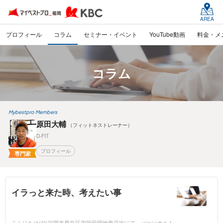
AREA
プロフィール
コラム
セミナー・イベント
YouTube動画
料金・メ
コラム
Mybestpro Members
原田大輔
（フィットネストレーナー）
D-FIT
プロフィール
専門家
イラっと来た時、考えたい事
こんにちは(^^)福岡市早良区四箇田団地商店街にて、パーソナルト