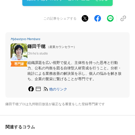
この記事をシェアする
Mybestpro Members
鎌田千穂
（産業カウンセラー）
Chi-ho’s studio
組織課題を広い視野で捉え、主体性を持った思考と行動
専門家
力、公私の均衡を図る自律型人材育成を行うこと。分析・
統計による業務改善の解決策を示し、個人の悩みを解き放
ち、企業の繁栄に繋げることが専門です。
他のリンク
鎌田千穂プロは九州朝日放送が厳正なる審査をした登録専門家です
関連するコラム