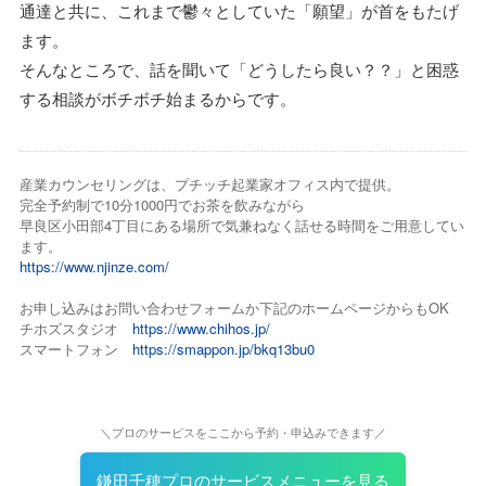
通達と共に、これまで鬱々としていた「願望」が首をもたげ
ます。
そんなところで、話を聞いて「どうしたら良い？？」と困惑
する相談がボチボチ始まるからです。
産業カウンセリングは、プチッチ起業家オフィス内で提供。
完全予約制で10分1000円でお茶を飲みながら
早良区小田部4丁目にある場所で気兼ねなく話せる時間をご用意してい
ます。
https://www.njinze.com/
お申し込みはお問い合わせフォームか下記のホームページからもOK
チホズスタジオ
https://www.chihos.jp/
スマートフォン
https://smappon.jp/bkq13bu0
＼プロのサービスをここから予約・申込みできます／
鎌田千穂プロのサービスメニューを見る