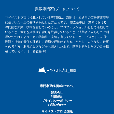
掲載専門家(プロ)について
マイベストプロに掲載されている専門家は、新聞社・放送局の広告審査基準
に基づいた一定の基準を満たした方たちです。 審査基準は、業界における
専門的な知識・技術を有していること、プロフェッショナルとして活動して
いること、適切な資格や許認可を取得していること、消費者に安心してご利
用いただけるよう一定の信頼性・実績を有していること、 プロとしての倫
理観・社会的責任を理解し、適切な行動ができることとし、人となり、仕事
への考え方、取り組み方などをお聞きした上で、基準を満たした方のみを掲
載しています。［→
審査基準
］
専門家登録·掲載について
運営会社
利用規約
プライバシーポリシー
お問い合わせ
マイベストプロ 全国版