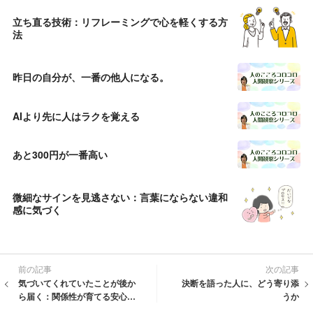
立ち直る技術：リフレーミングで心を軽くする方
法
昨日の自分が、一番の他人になる。
AIより先に人はラクを覚える
あと300円が一番高い
微細なサインを見逃さない：言葉にならない違和
感に気づく
前の記事
次の記事
気づいてくれていたことが後か
決断を語った人に、どう寄り添
ら届く：関係性が育てる安心の
うか
記憶