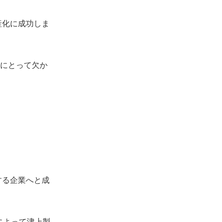
産化に成功しま
にとって欠か
する企業へと成
によって津上製