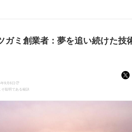
ツガミ創業者：夢を追い続けた技
5年9月6日
こそ聡明である秘訣