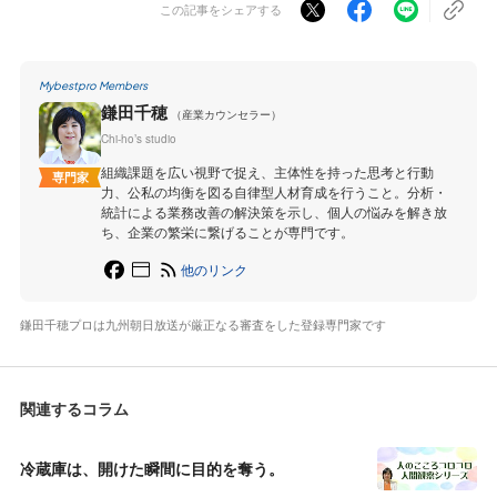
この記事をシェアする
Mybestpro Members
鎌田千穂
（産業カウンセラー）
Chi-ho’s studio
組織課題を広い視野で捉え、主体性を持った思考と行動
専門家
力、公私の均衡を図る自律型人材育成を行うこと。分析・
統計による業務改善の解決策を示し、個人の悩みを解き放
ち、企業の繁栄に繋げることが専門です。
他のリンク
鎌田千穂プロは九州朝日放送が厳正なる審査をした登録専門家です
関連するコラム
冷蔵庫は、開けた瞬間に目的を奪う。