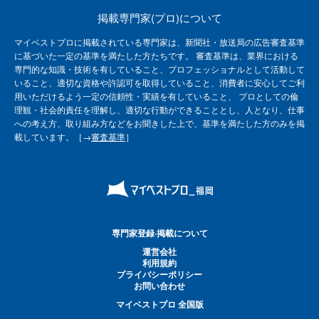
掲載専門家(プロ)について
マイベストプロに掲載されている専門家は、新聞社・放送局の広告審査基準
に基づいた一定の基準を満たした方たちです。 審査基準は、業界における
専門的な知識・技術を有していること、プロフェッショナルとして活動して
いること、適切な資格や許認可を取得していること、消費者に安心してご利
用いただけるよう一定の信頼性・実績を有していること、 プロとしての倫
理観・社会的責任を理解し、適切な行動ができることとし、人となり、仕事
への考え方、取り組み方などをお聞きした上で、基準を満たした方のみを掲
載しています。［→
審査基準
］
専門家登録·掲載について
運営会社
利用規約
プライバシーポリシー
お問い合わせ
マイベストプロ 全国版