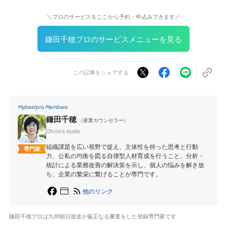
＼プロのサービスをここから予約・申込みできます／
鎌田千穂プロのサービスメニューを見る
この記事をシェアする
Mybestpro Members
鎌田千穂
（産業カウンセラー）
Chi-ho’s studio
組織課題を広い視野で捉え、主体性を持った思考と行動
専門家
力、公私の均衡を図る自律型人材育成を行うこと。分析・
統計による業務改善の解決策を示し、個人の悩みを解き放
ち、企業の繁栄に繋げることが専門です。
他のリンク
鎌田千穂プロは九州朝日放送が厳正なる審査をした登録専門家です