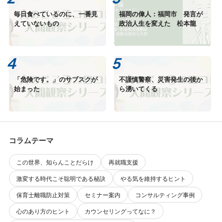
毎日食べているのに、一番見
福岡の偉人：福岡市 発言が
えていないもの
政治人生を変えた 松本龍
「危険です。」のサブスクが
不謹慎警察、災害発生の後か
始まった
ら湧いてくる
コラムテーマ
この世界、知らんことだらけ
再就職支援
激変する時代こそ聡明である秘訣
やる気を維持するヒント
保育士離職防止対策
セミナー案内
コンサルティング事例
心のあり方のヒント
カウンセリングってなに？