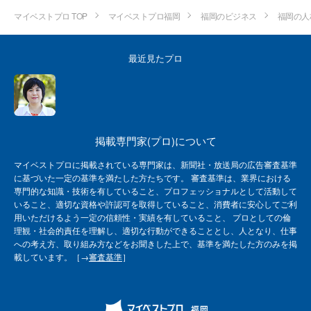
マイベストプロ TOP
マイベストプロ福岡
福岡のビジネス
福岡の人
最近見たプロ
掲載専門家(プロ)について
マイベストプロに掲載されている専門家は、新聞社・放送局の広告審査基準
に基づいた一定の基準を満たした方たちです。 審査基準は、業界における
専門的な知識・技術を有していること、プロフェッショナルとして活動して
いること、適切な資格や許認可を取得していること、消費者に安心してご利
用いただけるよう一定の信頼性・実績を有していること、 プロとしての倫
理観・社会的責任を理解し、適切な行動ができることとし、人となり、仕事
への考え方、取り組み方などをお聞きした上で、基準を満たした方のみを掲
載しています。［→
審査基準
］