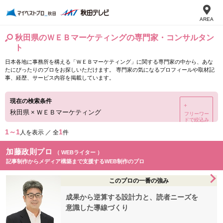
AREA
秋田県のＷＥＢマーケティングの専門家・コンサルタン
ト
日本各地に事務所を構える「ＷＥＢマーケティング」に関する専門家の中から、あな
たにぴったりのプロをお探しいただけます。 専門家の気になるプロフィールや取材記
事、経歴、サービス内容を掲載しています。
現在の検索条件
＋
秋田県
×
ＷＥＢマーケティング
フリーワー
ドで絞込み
1～1
1
人を表示 ／ 全
件
加藤政則プロ
（ WEBライター ）
記事制作からメディア構築まで支援するWEB制作のプロ
このプロの一番の強み
成果から逆算する設計力と、読者ニーズを
意識した導線づくり