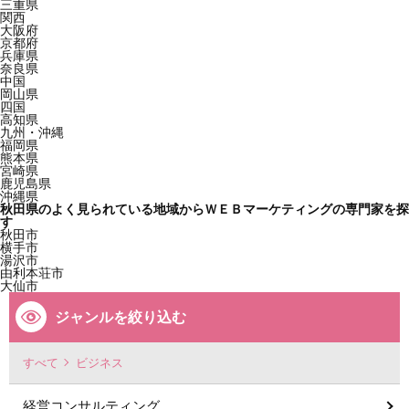
三重県
関西
大阪府
京都府
兵庫県
奈良県
中国
岡山県
四国
高知県
九州・沖縄
福岡県
熊本県
宮崎県
鹿児島県
沖縄県
秋田県のよく見られている地域からＷＥＢマーケティングの専門家を探
す
秋田市
横手市
湯沢市
由利本荘市
大仙市
ジャンルを絞り込む
すべて
ビジネス
経営コンサルティング