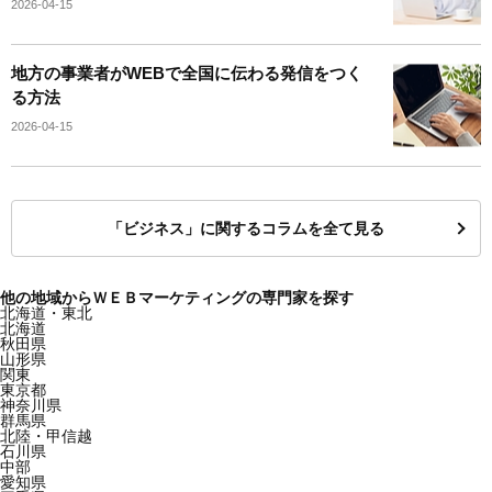
2026-04-15
地方の事業者がWEBで全国に伝わる発信をつく
る方法
2026-04-15
「ビジネス」に関するコラムを全て見る
他の地域からＷＥＢマーケティングの専門家を探す
北海道・東北
北海道
秋田県
山形県
関東
東京都
神奈川県
群馬県
北陸・甲信越
石川県
中部
愛知県