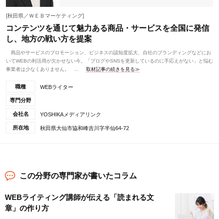
[秋田県／ＷＥＢマーケティング]
コンテンツを通じて魅力ある商品・サービスを全国に発信
し、地方の戦い方を提案
商品やサービスのプロモーション、ビジネスの認知度拡大、自社のブランディングなどにお
いてWEBの利活用が欠かせない今。「ブログやSNSを更新しているのに手応えがない」と悩む
事業者は少なくありません。 ...
取材記事の続きを見る≫
職種
WEBライター
専門分野
会社名
YOSHIKAメディアリンク
所在地
秋田県大仙市協和峰吉川字半仙64-72
この分野の専門家が書いたコラム
WEBライティング講師が伝える「読まれる文
章」の作り方