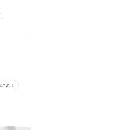
。
新
はこれ！