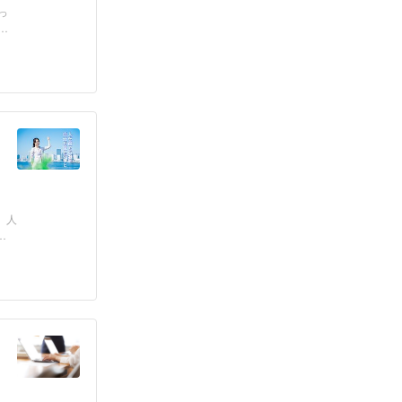
っ
ど
、人