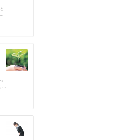
」と
べ
り