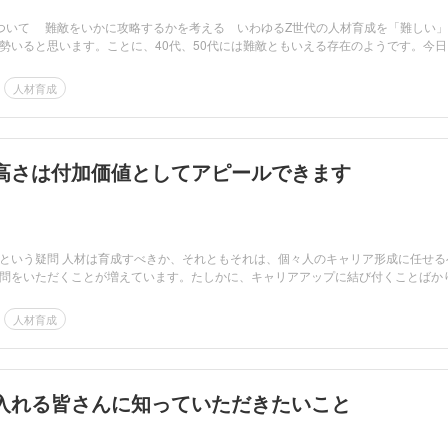
ついて 難敵をいかに攻略するかを考える いわゆるZ世代の人材育成を「難しい
勢いると思います。ことに、40代、50代には難敵ともいえる存在のようです。今日
人材育成
高さは付加価値としてアピールできます
という疑問 人材は育成すべきか、それともそれは、個々人のキャリア形成に任せる
問をいただくことが増えています。たしかに、キャリアアップに結び付くことばか
人材育成
入れる皆さんに知っていただきたいこと