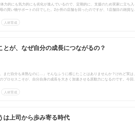
々体力的にも気力的にも劣化が進んでいるので、定期的に、支援のため実家に立ち入
母の買い物サポートの日でした。2か所の店舗を回ったのですが、1店舗目の雑貨な
人材育成
ことが、なぜ自分の成長につながるの？
、まだ自分も未熟なのに…」そんなふうに感じたことはありませんか？けれど実は
のプロセスこそが、自分自身の成長を大きく加速させる原動力になるのです。今回
人材育成
うは上司から歩み寄る時代