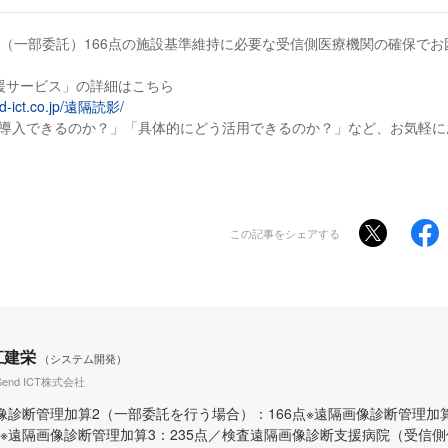
2（⼀部委託）166点の施設基準維持に必要な受信側医療機関の確保で
援サービス」の詳細はこちら
nd-ict.co.jp/遠隔読影/
導入できるのか？」「具体的にどう活用できるのか？」など、お気軽に
この記事をシェアする
江建栄
（システム開発）
wSend ICT株式会社
像診断管理加算2（一部委託を行う場合）：166点※遠隔画像診断管理加算
※遠隔画像診断管理加算3：235点／検査遠隔画像診断支援病院（受信