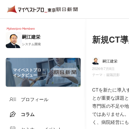
Mybestpro Members
新規CT
嗣江建栄
システム開発
嗣江建栄
2026年7月8日
マイベストプロ・
インタビュー
テーマ：
遠隔読影
CTを新たに導入
とが重要な課題と
プロフィール
専門医の不足や地
ではありません。
コラム
く、病院経営にも