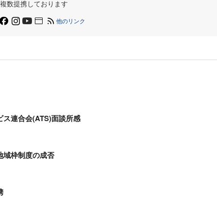
複数提携しております
他のリンク
ス連合会(ATS)面談所感
地域枠制度の成否
携