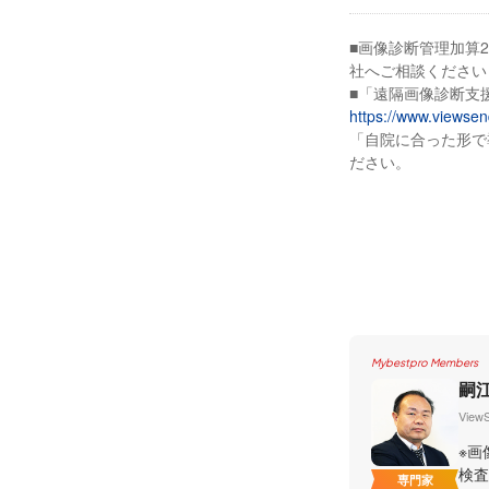
■画像診断管理加算
社へご相談ください
■「遠隔画像診断支
https://www.viewse
「自院に合った形で
ださい。
Mybestpro Members
嗣
Vie
※画
検査
専門家