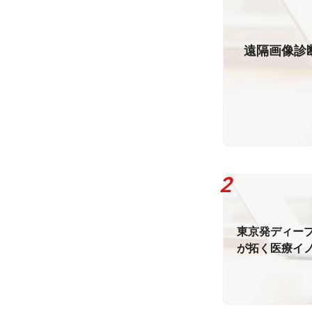
遠隔画像診
東京発ディー
が拓く医療イ