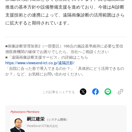
推進の基本方針や設備整備支援を進めており、今後はAI診断
支援技術との連携によって、遠隔画像診断の活用範囲はさら
に拡大すると期待されています。
■画像診断管理加算2（⼀部委託）166点の施設基準維持に必要な受信
側医療機関の確保でお困りでしたら、当社へご相談ください
■「遠隔画像診断支援サービス」の詳細はこちら
https://www.viewsend-ict.co.jp/遠隔読影/
「自院に合った形で導入できるのか？」「具体的にどう活用できるの
か？」など、お気軽にお問い合わせください。
この記事をシェアする
Mybestpro Members
嗣江建栄
（システム開発）
ViewSend ICT株式会社