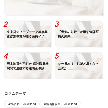
東京発ディープテック等事業
「骨太の方針」が示す遠隔医
化促進事業が拓く医療イノベ
療の未来
ーション
熊本地震が示した 保険医療機
なぜ日本はこれほど暑くなっ
関間で連携する遠隔画像診断
たのか
の重要性
コラムテーマ
遠隔読影 ViewSend
遠隔画像診断 ViewSend