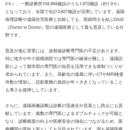
0％）、一般診療所104,894施設のうち1,972施設（約1.9％）
となっており、全国で合計3,627施設が活用しています。遠隔
病理診断や遠隔在宅医療と比較しても、医師同士を結ぶDtoD
（Doctor to Doctor）型の遠隔医療として最も普及している分
野です。
普及が進む背景には、放射線診断専門医の不足があります。
特に地方や中小規模病院では専門医の確保が難しく、遠隔読
影によって都市部の専門医の知見を活用できる体制づくりが
求められています。また、高齢化の進展に伴いCTやMRI検査
件数が増加し、読影業務の負担が年々大きくなっていること
も導入を後押ししています。
さらに、遠隔画像診断は診断の迅速化や見落とし防止にも貢
献しています。複数の専門医によるダブルチェックが可能と
なり、診断精度の向上や医療安全の強化につながるため、医
療機関の質向上策としても注目されています。国も遠隔医療