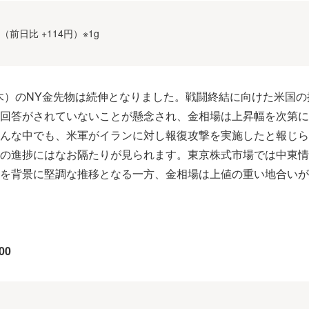
円（前日比 +114円）※1g
日（木）のNY金先物は続伸となりました。戦闘終結に向けた米国
回答がされていないことが懸念され、金相場は上昇幅を次第に
んな中でも、米軍がイランに対し報復攻撃を実施したと報じら
の進捗にはなお隔たりが見られます。東京株式市場では中東情
を背景に堅調な推移となる一方、金相場は上値の重い地合いが
00