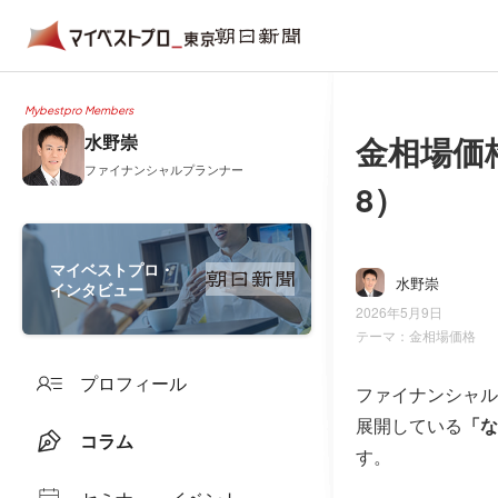
Mybestpro Members
金相場価
水野崇
ファイナンシャルプランナー
8）
マイベストプロ・
水野崇
インタビュー
2026年5月9日
テーマ：
金相場価格
プロフィール
ファイナンシャル
展開している
「な
コラム
す。