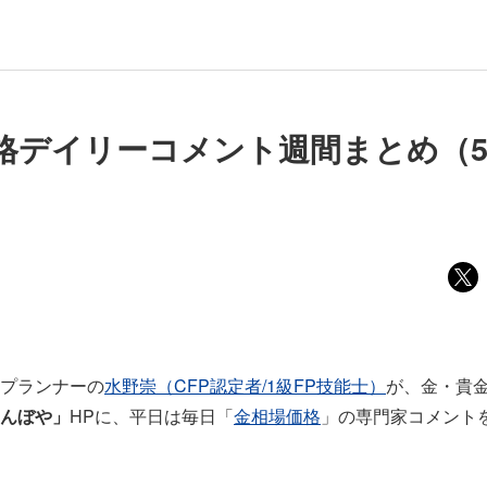
格デイリーコメント週間まとめ（5/4
プランナーの
水野崇（CFP認定者/1級FP技能士）
が、金・貴
んぼや」
HPに、平日は毎日「
金相場価格
」の専門家コメント