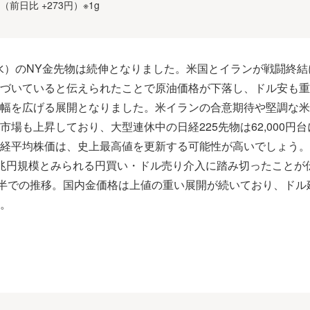
円（前日比 +273円）※1g
日（水）のNY金先物は続伸となりました。米国とイランが戦闘終
づいていると伝えられたことで原油価格が下落し、ドル安も重
幅を広げる展開となりました。米イランの合意期待や堅調な米
市場も上昇しており、大型連休中の日経225先物は62,000円
経平均株価は、史上最高値を更新する可能性が高いでしょう。
兆円規模とみられる円買い・ドル売り介入に踏み切ったことが
前半での推移。国内金価格は上値の重い展開が続いており、ドル
。