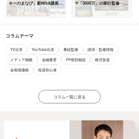
ネーのまなび」新NISA講座・
マ「3000万」の家計監修・考
成長投資枠で個別株（6月24
証を担当しました
日放送）に出演しました
コラムテーマ
TV出演
YouTube出演
番組監修
講演・監修情報
メディア掲載
金融教育
FP個別相談
株式投資
金相場価格
投資初心者
コラム一覧に戻る