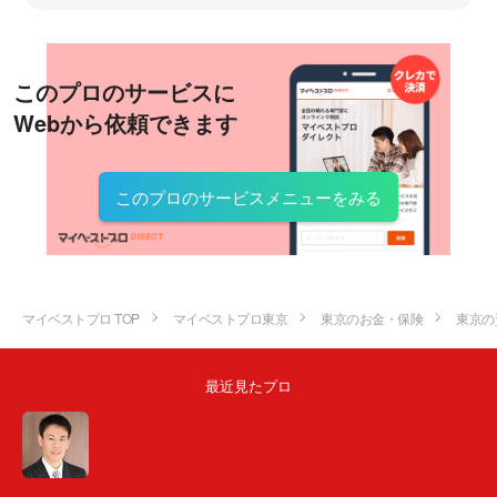
このプロのサービスに
Webから依頼できます
このプロのサービスメニューをみる
マイベストプロ TOP
マイベストプロ東京
東京のお金・保険
東京の
最近見たプロ