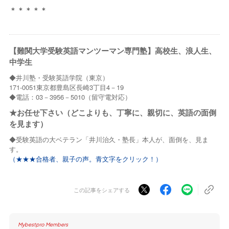
＊＊＊＊＊
【難関大学受験英語マンツーマン専門塾】高校生、浪人生、
中学生
◆井川塾・受験英語学院（東京）
171-0051東京都豊島区長崎3丁目4－19
◆電話：03－3956－5010（留守電対応）
★お任せ下さい（どこよりも、丁寧に、親切に、英語の面倒
を見ます）
◆受験英語の大ベテラン「井川治久・塾長」本人が、面倒を、見ま
す。
（★★★合格者、親子の声。青文字をクリック！）
この記事をシェアする
Mybestpro Members