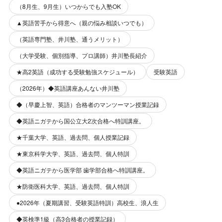
（8月生、9月生）いつからでも入塾OK
▲英語苦手から得意へ（親の悩み相談いつでも）
（英語専門塾、井川塾、通うメリット）
（大学受験、個別指導、プロ講師）井川塾長紹介
★高2英語（成功する受験勉強スケジュール）
受験英語
（2026年）◆英語講座あんない井川塾
◆（早慶上智、英語）合格者のマンツーマン授業記録
◆英語ニガテから国公立大2次合格へ特訓講座。
★千葉大学、英語、過去問、個人授業記録
★東京科学大学、英語、過去問、個人特訓
◆英語ニガテから医学部 歯学部合格へ特訓講座。
★防衛医科大学、英語、過去問、個人特訓
●2026年（夏期講習、受験英語特訓）高校生、浪人生
◆英検準1級（高3合格者の授業記録）