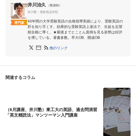
井川治久
（塾講師）
井川塾・受験英語学院
40年間の大学受験英語の合格指導実績により、受験英語の
専門家
肝を知り尽くす。効果的な受験英語上達法で、生徒を志望
校合格に導く。★最後までとことん面倒を見る姿勢は好評
を博している。著書多数。早大OB、開成OB
他のリンク
関連するコラム
（6月講座、井川塾）東工大の英語、過去問演習
「英文精読法」マンツーマン入門講座