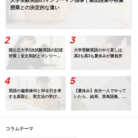
授業との決定的な違い
国公立大学2次試験英語の記述
大学受験英語のやり直しは、
対策｜全文和訳とマンツーマ
高2も高3も夏休みが勝負所
ン添削で伸ばす
英語の偏差値45と50を行き来
【夏休み】自分一人でやって
する原因と、英文法の学び直
いたら、結局、英単語集、覚
し方
えなかったでしょ？
コラムテーマ