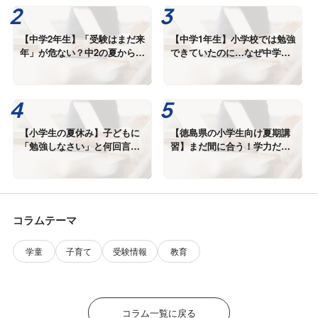
【中学2年生】「受験はまだ来
【中学1年生】小学校では勉強
年」が危ない？中2の夏から差
できていたのに…なぜ中学生
が広がる理由
になると成績が下がるのか？
【小学生の夏休み】子どもに
【徳島県の小学生向け夏期講
「勉強しなさい」と何回言っ
習】まだ間に合う！学力だけ
ていますか？
でなくコミュニケーション能
力も伸びる未来舎の夏期講習
コラムテーマ
学童
子育て
受験情報
教育
コラム一覧に戻る