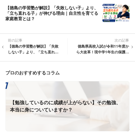
【徳島の学習塾が解説】「失敗しない子」より、
「立ち直れる子」が伸びる理由｜自主性を育てる
家庭教育とは？
前の記事
次の記事
【徳島の学習塾が解説】「失敗
徳島県高校入試が令和11年度か
しない子」より、「立ち直れる
ら大改革！現中学1年生の保護者
子」が伸びる理由｜自主性を育
が今すぐ知っておきたい「通学
てる家庭教育とは？
区域制」の変更と対策
プロのおすすめするコラム
【勉強しているのに成績が上がらない】その勉強、
本当に身についていますか？