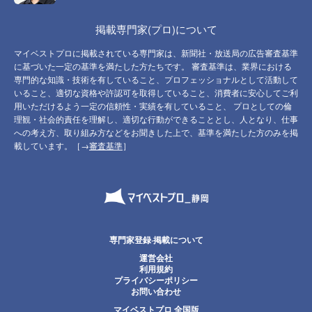
掲載専門家(プロ)について
マイベストプロに掲載されている専門家は、新聞社・放送局の広告審査基準
に基づいた一定の基準を満たした方たちです。 審査基準は、業界における
専門的な知識・技術を有していること、プロフェッショナルとして活動して
いること、適切な資格や許認可を取得していること、消費者に安心してご利
用いただけるよう一定の信頼性・実績を有していること、 プロとしての倫
理観・社会的責任を理解し、適切な行動ができることとし、人となり、仕事
への考え方、取り組み方などをお聞きした上で、基準を満たした方のみを掲
載しています。［→
審査基準
］
専門家登録·掲載について
運営会社
利用規約
プライバシーポリシー
お問い合わせ
マイベストプロ 全国版