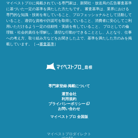
マイベストプロに掲載されている専門家は、新聞社・放送局の広告審査基準
に基づいた一定の基準を満たした方たちです。 審査基準は、業界における
専門的な知識・技術を有していること、プロフェッショナルとして活動して
いること、適切な資格や許認可を取得していること、消費者に安心してご利
用いただけるよう一定の信頼性・実績を有していること、 プロとしての倫
理観・社会的責任を理解し、適切な行動ができることとし、人となり、仕事
への考え方、取り組み方などをお聞きした上で、基準を満たした方のみを掲
載しています。［→
審査基準
］
専門家登録·掲載について
運営会社
利用規約
プライバシーポリシー
お問い合わせ
マイベストプロ 全国版
マイベストプロダイレクト
プロ50＋