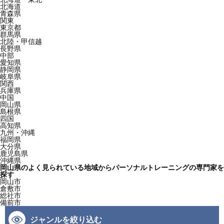
北海道
青森県
関東
東京都
群馬県
北陸・甲信越
長野県
中部
愛知県
静岡県
岐阜県
関西
兵庫県
中国
岡山県
島根県
四国
高知県
九州・沖縄
福岡県
大分県
鹿児島県
沖縄県
岡山県のよく見られている地域からパーソナルトレーニングの専門家を
探す
岡山市
倉敷市
総社市
備前市
ジャンルを絞り込む