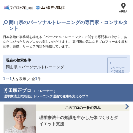
AREA
岡山県のパーソナルトレーニングの専門家・コンサルタ
ント
日本各地に事務所を構える「パーソナルトレーニング」に関する専門家の中から、あ
なたにぴったりのプロをお探しいただけます。 専門家の気になるプロフィールや取材
記事、経歴、サービス内容を掲載しています。
現在の検索条件
＋
岡山県
×
パーソナルトレーニング
フリーワー
ドで絞込み
1～1
1
人を表示 ／ 全
件
芳田勝正プロ
（ トレーナー ）
理学療法士の知識とトレーニング理論で健康を支えるプロ
このプロの一番の強み
理学療法士の知識を生かした体づくりとダ
イエット支援