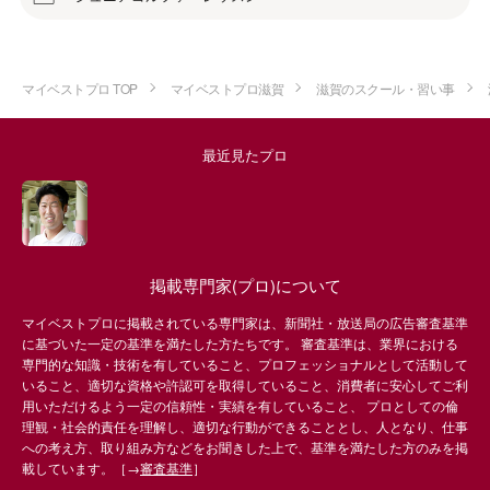
マイベストプロ TOP
マイベストプロ滋賀
滋賀のスクール・習い事
最近見たプロ
掲載専門家(プロ)について
マイベストプロに掲載されている専門家は、新聞社・放送局の広告審査基準
に基づいた一定の基準を満たした方たちです。 審査基準は、業界における
専門的な知識・技術を有していること、プロフェッショナルとして活動して
いること、適切な資格や許認可を取得していること、消費者に安心してご利
用いただけるよう一定の信頼性・実績を有していること、 プロとしての倫
理観・社会的責任を理解し、適切な行動ができることとし、人となり、仕事
への考え方、取り組み方などをお聞きした上で、基準を満たした方のみを掲
載しています。［→
審査基準
］