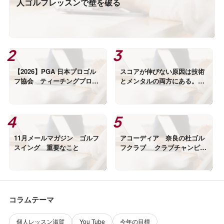
人ゴルフレッスンで壁を破る
【2026】PGA 日本プロゴル
スコアが伸びない原因は技術
フ協会 ティーチングプロB
とメンタルの両方にある。
級 受講者選定 実技審査
「勝つゴルフ」の考え方
11月メールマガジン ゴルフ
アコーディア 奈良の杜ゴル
スイング 重要なこと
フクラブ クラブチャンピオ
ン選手権 優勝
コラムテーマ
個人レッスン滋賀
You Tube
今年の目標