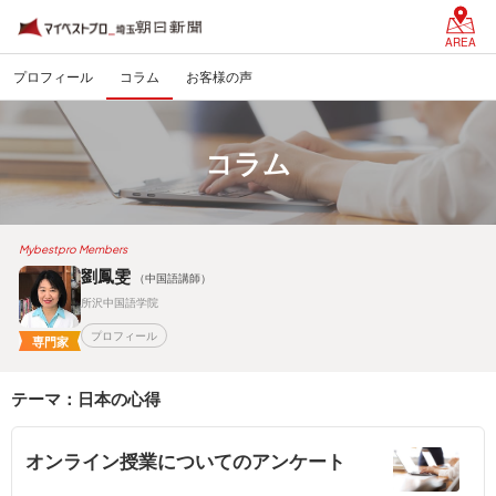
AREA
プロフィール
コラム
お客様の声
コラム
Mybestpro Members
劉鳳雯
（中国語講師）
所沢中国語学院
プロフィール
専門家
テーマ：日本の心得
オンライン授業についてのアンケート