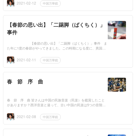
イスキャンデ...
2021-02-12
中国万華鏡
【春節の思い出】「二踢脚（ばくちく）」
事件
【春節の思い出】「二踢脚（ばくちく）」事件 ま
た年に1度の春節がやってきました。この時期になる度に、異国に
暮らし、親戚や友人と一緒に過ごせない私の脳裏には、春節に関す
るいろいろな思い...
2021-02-11
中国万華鏡
春 節 序 曲
春 節 序 曲 皆さんは中国の民族音楽（民楽）を鑑賞したこと
がありますか？西洋音楽と違って、古い中国の民楽は5つの音階し
かありません。Do、re、mi、so、laです。「五線譜」がまだ中国に
伝わってい...
2021-02-08
中国万華鏡