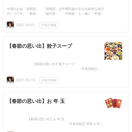
中国のお盆「清明節」 「清明節」は中華民族の主な伝統的な祝日
の一つです。「春節」、「端午節」、「中秋節」と一緒に「中国四
大伝統祝日」と呼ばれています。清明節の主な活動はお墓参りと先
祖供養です。日に...
2021-04-01
中国万華鏡
【春節の思い出】餃子スープ
【春節の思い出】餃子スープ
日本語校正:迪
朗 恵子 春節、「過年」とも言いますが、中華民族が最も重視し
ている伝統的な祝...
2021-02-13
中国万華鏡
【春節の思い出】お 年 玉
【春節の思い出】お 年 玉
日本語校正 田島 かず
み 幼い頃、夏の楽しみはアイスキャンディーでした。あの頃のア