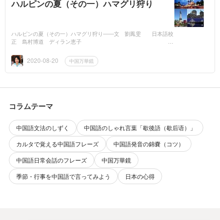
ハルピンの夏（その一）ハマグリ狩り
ハルピンの夏（その一）ハマグリ狩り――文 劉鳳雯 日本語校
正 島村博道 ディラン恵子
「輝く夏空は晴れ、憧れの
美しい太陽島。...
2020-08-20
中国万華鏡
コラムテーマ
中国語文法のしずく
中国語のしゃれ言葉「歇後語（歇后语）」
カルタで覚える中国語フレーズ
中国語発音の錦嚢（コツ）
中国語日常会話のフレーズ
中国万華鏡
季節・行事を中国語で言ってみよう
日本の心得