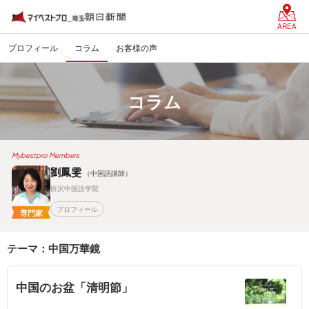
AREA
プロフィール
コラム
お客様の声
コラム
Mybestpro Members
劉鳳雯
（中国語講師）
所沢中国語学院
プロフィール
専門家
テーマ：中国万華鏡
中国のお盆「清明節」