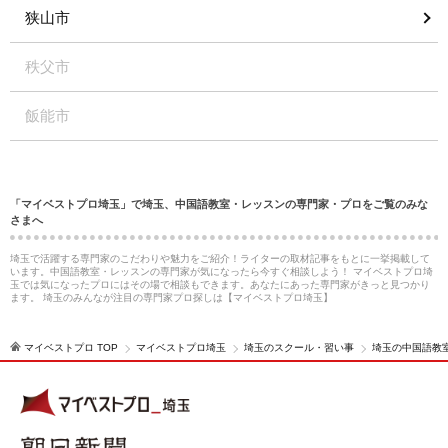
狭山市
秩父市
飯能市
「マイベストプロ埼玉」で埼玉、中国語教室・レッスンの専門家・プロをご覧のみな
さまへ
埼玉で活躍する専門家のこだわりや魅力をご紹介！ライターの取材記事をもとに一挙掲載して
います。中国語教室・レッスンの専門家が気になったら今すぐ相談しよう！ マイベストプロ埼
玉では気になったプロにはその場で相談もできます。あなたにあった専門家がきっと見つかり
ます。 埼玉のみんなが注目の専門家プロ探しは【マイベストプロ埼玉】
マイベストプロ TOP
マイベストプロ埼玉
埼玉のスクール・習い事
埼玉の中国語教