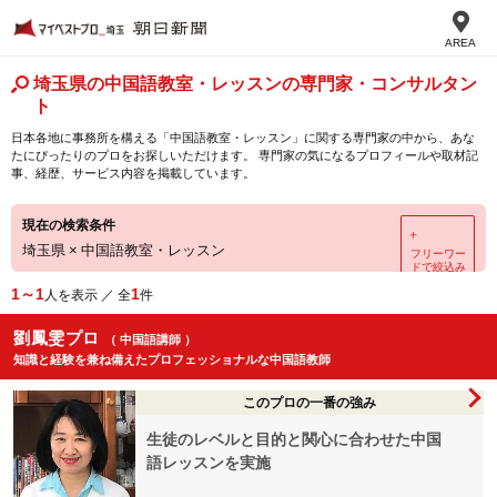
AREA
埼玉県の中国語教室・レッスンの専門家・コンサルタン
ト
日本各地に事務所を構える「中国語教室・レッスン」に関する専門家の中から、あな
たにぴったりのプロをお探しいただけます。 専門家の気になるプロフィールや取材記
事、経歴、サービス内容を掲載しています。
現在の検索条件
＋
埼玉県
×
中国語教室・レッスン
フリーワー
ドで絞込み
1～1
1
人を表示 ／ 全
件
劉鳳雯プロ
（ 中国語講師 ）
知識と経験を兼ね備えたプロフェッショナルな中国語教師
このプロの一番の強み
生徒のレベルと目的と関心に合わせた中国
語レッスンを実施