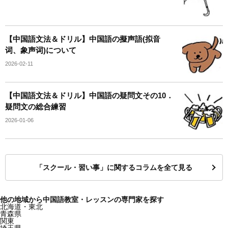
【中国語文法＆ドリル】中国語の擬声語(拟音
词、象声词)について
2026-02-11
【中国語文法＆ドリル】中国語の疑問文その10．
疑問文の総合練習
2026-01-06
「スクール・習い事」に関するコラムを全て見る
他の地域から中国語教室・レッスンの専門家を探す
北海道・東北
青森県
関東