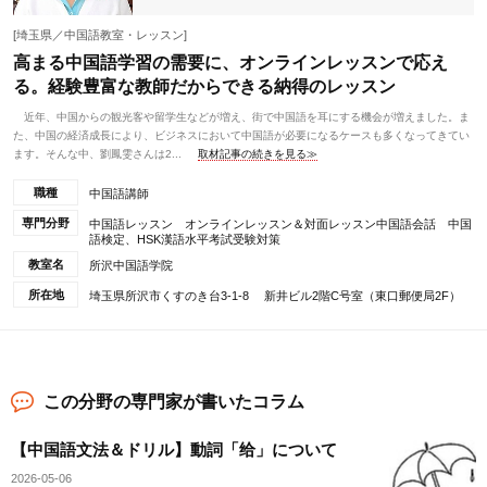
[埼玉県／中国語教室・レッスン]
高まる中国語学習の需要に、オンラインレッスンで応え
る。経験豊富な教師だからできる納得のレッスン
近年、中国からの観光客や留学生などが増え、街で中国語を耳にする機会が増えました。ま
た、中国の経済成長により、ビジネスにおいて中国語が必要になるケースも多くなってきてい
ます。そんな中、劉鳳雯さんは2...
取材記事の続きを見る≫
職種
中国語講師
専門分野
中国語レッスン オンラインレッスン＆対面レッスン中国語会話 中国
語検定、HSK漢語水平考試受験対策
教室名
所沢中国語学院
所在地
埼玉県所沢市くすのき台3-1-8 新井ビル2階C号室（東口郵便局2F）
この分野の専門家が書いたコラム
【中国語文法＆ドリル】動詞「给」について
2026-05-06