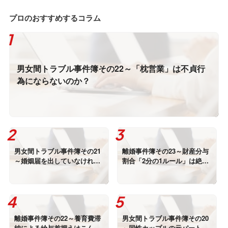
プロのおすすめするコラム
男女間トラブル事件簿その22～「枕営業」は不貞行
為にならないのか？
男女間トラブル事件簿その21
離婚事件簿その23～財産分与
～婚姻届を出していなければ
割合「2分の1ルール」は絶対
浮気をしても慰謝料請求され
なのか
ることはないのか？
離婚事件簿その22～養育費滞
男女間トラブル事件簿その20
納による給与差押えはこんな
～同性カップルの元パートナ