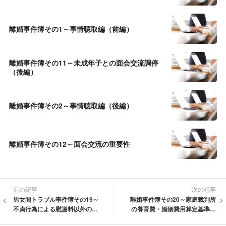
離婚事件簿その1～事情聴取編（前編）
離婚事件簿その11～未成年子との面会交流調停
（後編）
離婚事件簿その2～事情聴取編（後編）
離婚事件簿その12～面会交流の重要性
前の記事
次の記事
男女間トラブル事件簿その19～
離婚事件簿その20～家庭裁判所
不貞行為による慰謝料以外の損
の養育費・婚姻費用算定基準が
害
改定されました！