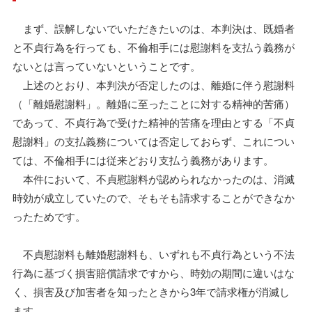
まず、誤解しないでいただきたいのは、本判決は、既婚者
と不貞行為を行っても、不倫相手には慰謝料を支払う義務が
ないとは言っていないということです。
上述のとおり、本判決が否定したのは、離婚に伴う慰謝料
（「離婚慰謝料」。離婚に至ったことに対する精神的苦痛）
であって、不貞行為で受けた精神的苦痛を理由とする「不貞
慰謝料」の支払義務については否定しておらず、これについ
ては、不倫相手には従来どおり支払う義務があります。
本件において、不貞慰謝料が認められなかったのは、消滅
時効が成立していたので、そもそも請求することができなか
ったためです。
不貞慰謝料も離婚慰謝料も、いずれも不貞行為という不法
行為に基づく損害賠償請求ですから、時効の期間に違いはな
く、損害及び加害者を知ったときから3年で請求権が消滅し
ます。