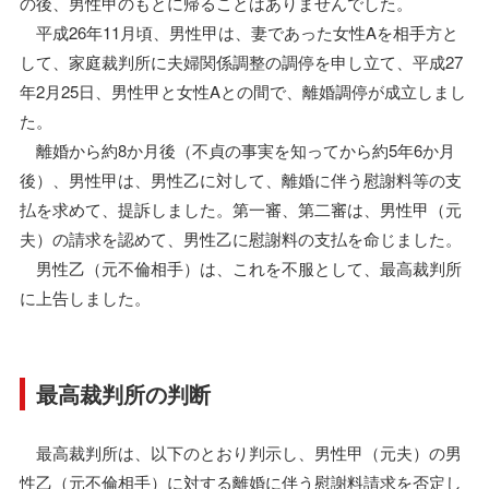
の後、男性甲のもとに帰ることはありませんでした。
平成26年11月頃、男性甲は、妻であった女性Aを相手方と
して、家庭裁判所に夫婦関係調整の調停を申し立て、平成27
年2月25日、男性甲と女性Aとの間で、離婚調停が成立しまし
た。
離婚から約8か月後（不貞の事実を知ってから約5年6か月
後）、男性甲は、男性乙に対して、離婚に伴う慰謝料等の支
払を求めて、提訴しました。第一審、第二審は、男性甲（元
夫）の請求を認めて、男性乙に慰謝料の支払を命じました。
男性乙（元不倫相手）は、これを不服として、最高裁判所
に上告しました。
最高裁判所の判断
最高裁判所は、以下のとおり判示し、男性甲（元夫）の男
性乙（元不倫相手）に対する離婚に伴う慰謝料請求を否定し