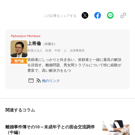
この記事をシェアする
Mybestpro Members
上将倫
（弁護士）
弁護士法人 松尾・中村・上 法律事務所
依頼者にしっかりと向き合い、依頼者と一緒に最良の解決
専門家
を目指す。離婚問題、男女間トラブルについて特に経験が
豊富で、高い解決力をもつ
他のリンク
関連するコラム
離婚事件簿その10～未成年子との面会交流調停
（中編）