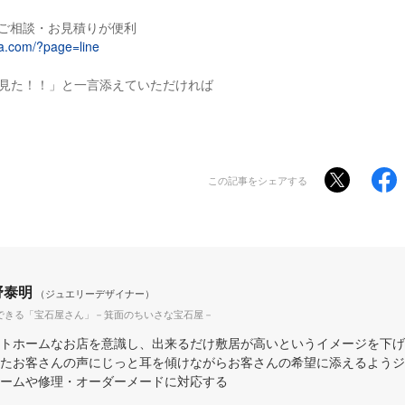
料ご相談・お見積りが便利
una.com/?page=line
見た！！」と一言添えていただければ
この記事をシェアする
野泰明
（ジュエリーデザイナー）
できる「宝石屋さん」－箕面のちいさな宝石屋－
トホームなお店を意識し、出来るだけ敷居が高いというイメージを下げ
たお客さんの声にじっと耳を傾けながらお客さんの希望に添えるようジ
ームや修理・オーダーメードに対応する