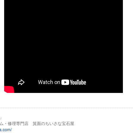
」
ム・修理専門店 箕面のちいさな宝石屋
na.com/