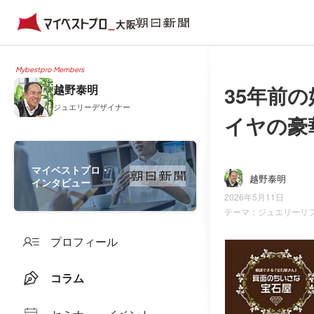
Mybestpro Members
35年前
越野泰明
ジュエリーデザイナー
イヤの豪
マイベストプロ・
越野泰明
インタビュー
2026年5月11日
テーマ：
ジュエリーリ
プロフィール
コラム