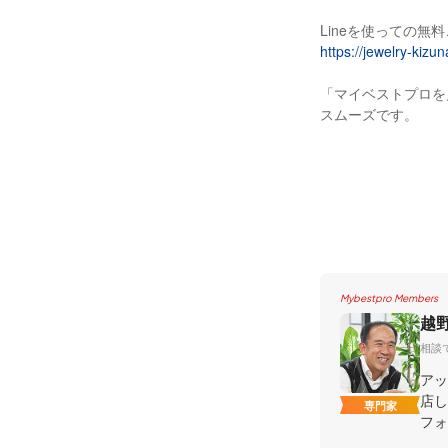
Lineを使っての無
https://jewelry-kiz
「マイベストプロを
スムーズです。
Mybestpro Members
越
相談
アッ
店し
専門家
フォ