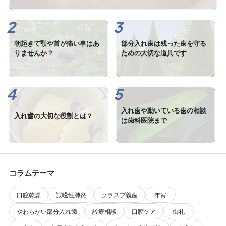
朝起きて顎や首が痛い事はあ
部分入れ歯は残った歯を守る
りませんか？
ための大切な道具です
入れ歯や動いている歯の相談
入れ歯の大切な役割とは？
は歯科医院まで
コラムテーマ
口腔乾燥
誤嚥性肺炎
クラスプ義歯
年賀
やわらかい部分入れ歯
診療相談
口腔ケア
御礼