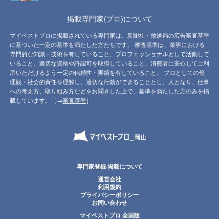
掲載専門家(プロ)について
マイベストプロに掲載されている専門家は、新聞社・放送局の広告審査基準
に基づいた一定の基準を満たした方たちです。 審査基準は、業界における
専門的な知識・技術を有していること、プロフェッショナルとして活動して
いること、適切な資格や許認可を取得していること、消費者に安心してご利
用いただけるよう一定の信頼性・実績を有していること、 プロとしての倫
理観・社会的責任を理解し、適切な行動ができることとし、人となり、仕事
への考え方、取り組み方などをお聞きした上で、基準を満たした方のみを掲
載しています。［→
審査基準
］
専門家登録·掲載について
運営会社
利用規約
プライバシーポリシー
お問い合わせ
マイベストプロ 全国版