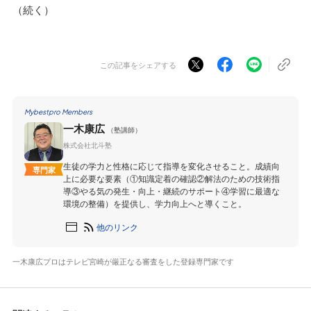
（続く）
この記事をシェアする
Mybestpro Members
一木康広
（塾講師）
株式会社北斗塾
生徒の学力と性格に応じて指導を変化させること。成績向
専門家
上に必要な要素（①知識定着の確認②解法のための技術指
導③やる気の発生・向上・継続のサポート④学習に最適な
環境の整備）を提供し、学力向上へと導くこと。
他のリンク
一木康広プロはテレビ宮崎が厳正なる審査をした登録専門家です