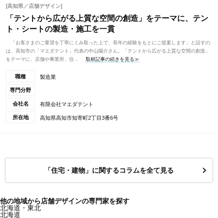
[高知県／店舗デザイン]
「テントから広がる上質な空間の創造」をテーマに、テン
ト・シートの製造・施工を一貫
「お客さまのご要望を丁寧にくみ取った上で、長年の経験をもとにご提案します」と話すの
は、高知市の「マエダテント」代表の中山陽介さん。「テントから広がる上質な空間の創造」
をテーマに、店舗や事業所、住...
取材記事の続きを見る≫
職種
製造業
専門分野
会社名
有限会社マエダテント
所在地
高知県高知市知寄町2丁目3番6号
「住宅・建物」に関するコラムを全て見る
他の地域から店舗デザインの専門家を探す
北海道・東北
北海道