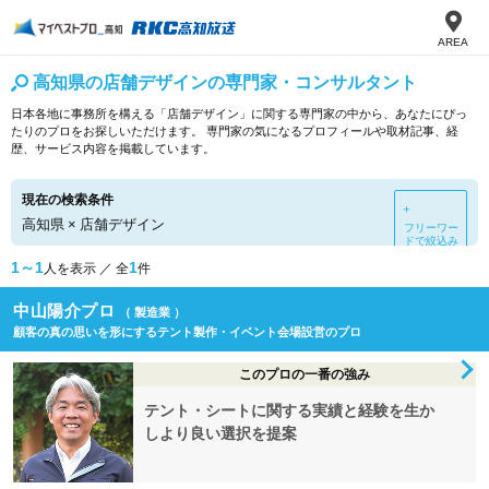
AREA
高知県の店舗デザインの専門家・コンサルタント
日本各地に事務所を構える「店舗デザイン」に関する専門家の中から、あなたにぴっ
たりのプロをお探しいただけます。 専門家の気になるプロフィールや取材記事、経
歴、サービス内容を掲載しています。
現在の検索条件
＋
高知県
×
店舗デザイン
フリーワー
ドで絞込み
1～1
1
人を表示 ／ 全
件
中山陽介プロ
（ 製造業 ）
顧客の真の思いを形にするテント製作・イベント会場設営のプロ
このプロの一番の強み
テント・シートに関する実績と経験を生か
しより良い選択を提案