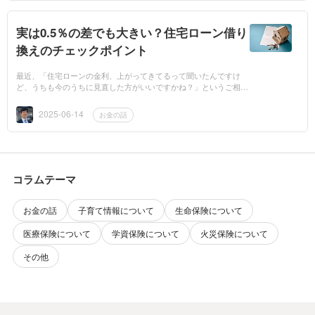
実は0.5％の差でも大きい？住宅ローン借り
換えのチェックポイント
最近、「住宅ローンの金利、上がってきてるって聞いたんですけ
ど、うちも今のうちに見直した方がいいですかね？」というご相談
をよくいただきます。実際、2025年6月のフラット35（団信込み・
融資率9割以下）の...
2025-06-14
お金の話
コラムテーマ
お金の話
子育て情報について
生命保険について
医療保険について
学資保険について
火災保険について
その他