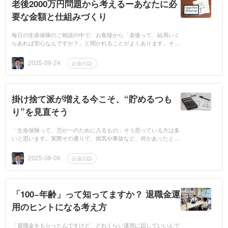
老後2000万円問題から考えるーあなたに必
要な金額と仕組みづくり
毎日の生命保険のご相談の中で、お客様から「老後って、結局いく
らあれば安心なんですか？」と聞かれることがよくあります。そん
なときによく一例としてお話しするのが「老後2000万円問題」。ニ
ュースや雑誌...
2025-09-24
お金の話
掛け捨て派が増える今こそ、“貯めるつも
り”を見直そう
「生命保険って、万が一のために入るもの」そう思っている方は多
いと思います。実際その通りで、病気や事故など、何かあったとき
に困らないように備えるのが生命保険の役割です。でも実は、そ
の”何かあった...
2025-08-06
お金の話
「100−年齢」って知ってますか？ 退職金運
用のヒントになる考え方
「退職金をもらったんですけど、どれくらい運用に回していいんで