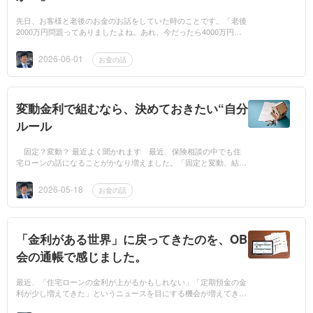
先日、お客様と老後のお金のお話をしていた時のことです。「老後
2000万円問題ってありましたよね。あれ、今だったら4000万円く
らい必要なんじゃないですか？」そんなご質問をいただきました。
たしかに最近...
2026-06-01
お金の話
変動金利で組むなら、決めておきたい“自分
ルール
固定？変動？ 最近よく聞かれます 最近、保険相談の中でも住
宅ローンの話になることがかなり増えました。「固定と変動、結局
どっちがいいんですか？」というご質問、本当によくいただきま
す。そんな中、...
2026-05-18
お金の話
「金利がある世界」に戻ってきたのを、OB
会の通帳で感じました。
最近、「住宅ローンの金利が上がるかもしれない」「定期預金の金
利が少し増えてきた」というニュースを目にする機会が増えてきま
した。長い間、日本は“金利がほとんどない時代”が続いていました