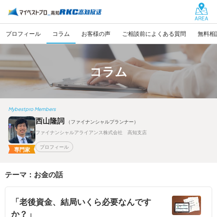
AREA
プロフィール
コラム
お客様の声
ご相談前によくある質問
無料相
コラム
Mybestpro Members
西山隆詞
（ファイナンシャルプランナー）
ファイナンシャルアライアンス株式会社 高知支店
プロフィール
専門家
テーマ：お金の話
「老後資金、結局いくら必要なんです
か？」