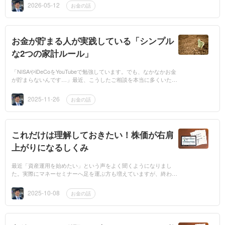
が、少しずつ「金...
2026-05-12
お金の話
お金が貯まる人が実践している「シンプル
な2つの家計ルール」
「NISAやiDeCoをYouTubeで勉強しています。でも、なかなかお金
が貯まらないんです…」最近、こうしたご相談を本当に多くいただ
きます。もちろん制度や知識を知ることは大切ですが、私が感じる
のは、 お金が貯...
2025-11-26
お金の話
これだけは理解しておきたい！株価が右肩
上がりになるしくみ
最近「資産運用を始めたい」という声をよく聞くようになりまし
た。実際にマネーセミナーへ足を運ぶ方も増えていますが、終わっ
てみれば最後は高額な積立保険を勧められた…「これって本当に私
に合ってるんですか...
2025-10-08
お金の話