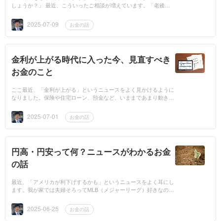
しょうか？」 最近、こういったご相談が増えています。「老後が
心配。でもリスクはできるだけ取りたくない」 そう思うのは、ご
く自然なことで...
2025-07-09
お金の話
金利が上がる時代に入った今、見直すべき
お金のこと
ここ最近、「金利が上がる」というニュースをよく見かけるように
なりました。保険や住宅ローン、預金など、いままであまり動きが
なかった分野にも、じわじわと変化の波が来ているようです。「へ
ぇ、そうなんや...
2025-07-01
お金の話
円高・円安って何？ニュースがわかるお金
の話
最近、「アメリカが利下げするかも」というニュースをよく耳にし
ます。我が家では夫婦そろってMLB（メジャーリーグ）好きなので
すが、息子だけは全く興味がなくて…。為替のニュースも、それと
同じくらい「ピ...
2025-06-25
お金の話