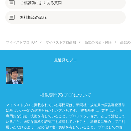
ご相談前によくある質問
無料相談の流れ
マイベストプロ TOP
マイベストプロ高知
高知のお金・保険
高知の
最近見たプロ
掲載専門家(プロ)について
マイベストプロに掲載されている専門家は、新聞社・放送局の広告審査基準
に基づいた一定の基準を満たした方たちです。 審査基準は、業界における
専門的な知識・技術を有していること、プロフェッショナルとして活動して
いること、適切な資格や許認可を取得していること、消費者に安心してご利
用いただけるよう一定の信頼性・実績を有していること、 プロとしての倫