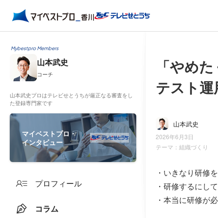
Mybestpro Members
「やめた
山本武史
コーチ
テスト運
山本武史プロはテレビせとうちが厳正なる審査をし
た登録専門家です
山本武史
マイベストプロ・
2026年6月3日
インタビュー
テーマ：
組織づくり
・いきなり研修を
プロフィール
・研修するにして
・本当に研修が必
コラム