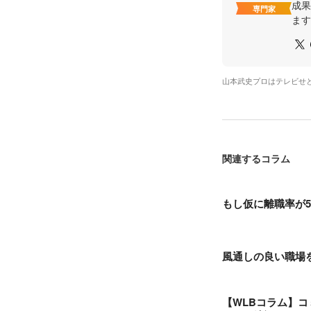
成果
専門家
ます
山本武史プロはテレビせ
関連するコラム
もし仮に離職率が
風通しの良い職場
【WLBコラム】