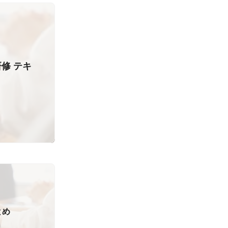
修 テキ
とめ