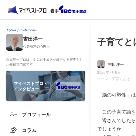
Mybestpro Members
子育てと
吉田洋一
心身発達の心理士
吉田洋一プロはＩＢＣ岩手放送が厳正なる審査をし
吉田洋一
た登録専門家です
2026年7月9日
テーマ：
子育てとは
マイベストプロ・
インタビュー
「脳の可塑性」は
この子育て論を
プロフィール
皆さんでしたら
でしょうか。
コラム