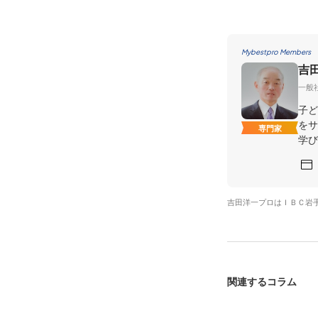
Mybestpro Members
吉
一般
子ど
をサ
専門家
学び
吉田洋一プロはＩＢＣ岩
関連するコラム