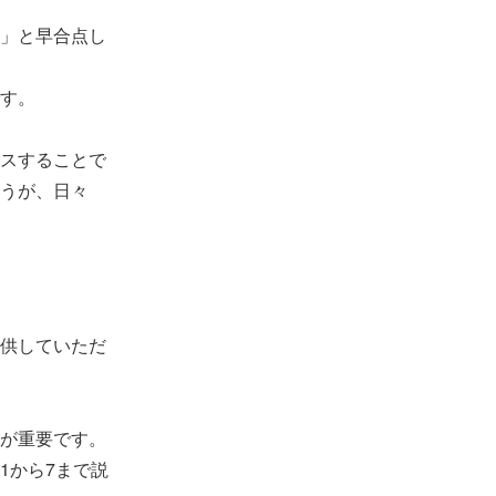
」と早合点し
す。
スすることで
うが、日々
供していただ
が重要です。
1から7まで説