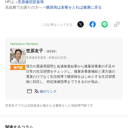
HPは→
笠原健招堂薬局
高血糖でお困りの方へ⇒
糖尿病は栄養をとれば健康に戻る
この記事をシェアする
Mybestpro Members
笠原友子
（薬剤師）
笠原健招堂薬局（有限会社笠原）
漢方の選薬用質問と血液検査結果から微量栄養素の不足や
専門家
日常の生活習慣をチェックし、微量栄養素補給と漢方薬の
選薬だけでなく生活指導で糖尿病をはじめとする生活習慣
病に対応し、特定保健指導までできるのが強み。
他のリンク
笠原友子プロは北陸放送が厳正なる審査をした登録専門家です
関連するコラム