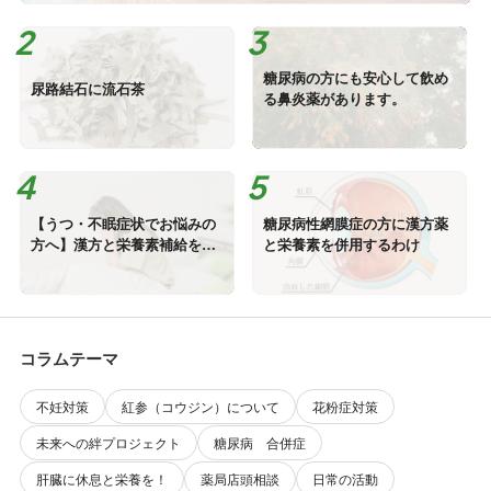
糖尿病の方にも安心して飲め
尿路結石に流石茶
る鼻炎薬があります。
【うつ・不眠症状でお悩みの
糖尿病性網膜症の方に漢方薬
方へ】漢方と栄養素補給をお
と栄養素を併用するわけ
すすめするわけ
コラムテーマ
不妊対策
紅参（コウジン）について
花粉症対策
未来への絆プロジェクト
糖尿病 合併症
肝臓に休息と栄養を！
薬局店頭相談
日常の活動