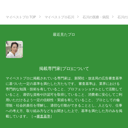
マイベストプロ TOP
マイベストプロ石川
石川の医療・病院
石川の
最近見たプロ
掲載専門家(プロ)について
マイベストプロに掲載されている専門家は、新聞社・放送局の広告審査基準
に基づいた一定の基準を満たした方たちです。 審査基準は、業界における
専門的な知識・技術を有していること、プロフェッショナルとして活動して
いること、適切な資格や許認可を取得していること、消費者に安心してご利
用いただけるよう一定の信頼性・実績を有していること、 プロとしての倫
理観・社会的責任を理解し、適切な行動ができることとし、人となり、仕事
への考え方、取り組み方などをお聞きした上で、基準を満たした方のみを掲
載しています。［→
審査基準
］