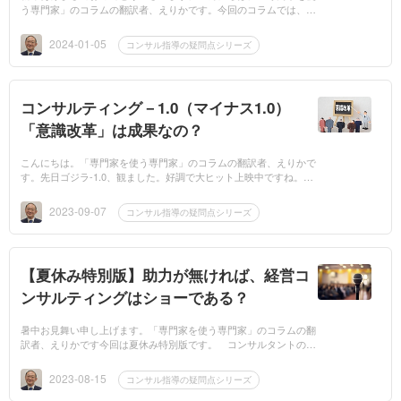
う専門家」のコラムの翻訳者、えりかです。今回のコラムでは、
“コンサルタントがコンサルティング指導に臨むべき姿勢” につ
いてのお話です。...
2024-01-05
コンサル指導の疑問点シリーズ
コンサルティング－1.0（マイナス1.0）
「意識改革」は成果なの？
こんにちは。「専門家を使う専門家」のコラムの翻訳者、えりかで
す。先日ゴジラ-1.0、観ました。好調で大ヒット上映中ですね。
が、同じ‐1.0でも当コラムはコンサルティング-1.0です。今回のコ
ラムでは、 “「...
2023-09-07
コンサル指導の疑問点シリーズ
【夏休み特別版】助力が無ければ、経営コ
ンサルティングはショーである？
暑中お見舞い申し上げます。「専門家を使う専門家」のコラムの翻
訳者、えりかです今回は夏休み特別版です。 コンサルタントの本
当の意味での助力が無ければ、経営コンサルティングはショー化す
る というお話...
2023-08-15
コンサル指導の疑問点シリーズ