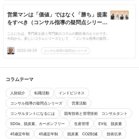
営業マンは「価値」ではなく「勝ち」提案
をすべき（コンサル指導の疑問点シリーズ
1）
こんにちは、専門家を扱う専門家のコラムの翻訳者のえりかです。
今回から、新しいコラムシリーズとして 「コンサル指導の疑問点
シリーズ」 が始まります！企業がコンサルタントを活用して、そ
のコンサルタ...
2022-09-29
コンサル指導の疑問点シリーズ
コラムテーマ
人財紹介
転職活動
インドビジネス
コンサル指導の疑問点シリーズ
営業活動
コンサルタントになるには
固有技術と管理技術 コンサルタント
SDGs、脱炭素、カーボンフリー
生産管理
EV化 脱炭素
45歳定年制
45歳定年制
脱炭素 CO2削減
技術伝承