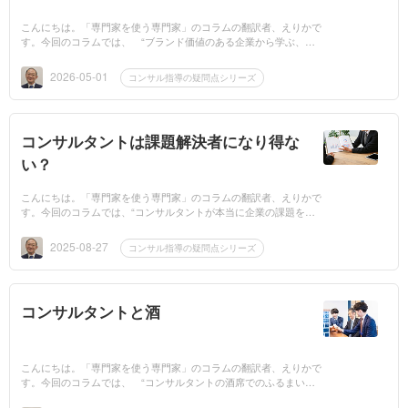
こんにちは。「専門家を使う専門家」のコラムの翻訳者、えりかで
す。今回のコラムでは、 “ブランド価値のある企業から学ぶ、コ
ンサルタントのブランド価値” のお話です。このコラムの大きな
ポイントは、 “...
2026-05-01
コンサル指導の疑問点シリーズ
コンサルタントは課題解決者になり得な
い？
こんにちは。「専門家を使う専門家」のコラムの翻訳者、えりかで
す。今回のコラムでは、“コンサルタントが本当に企業の課題を解
決可能なのか”のお話です。このコラムの大きなポイント
は、“「真」の課題解決者...
2025-08-27
コンサル指導の疑問点シリーズ
コンサルタントと酒
こんにちは。「専門家を使う専門家」のコラムの翻訳者、えりかで
す。今回のコラムでは、 “コンサルタントの酒席でのふるまいを
考える” お話です。それでは専門家を活用する専門家の話が始ま