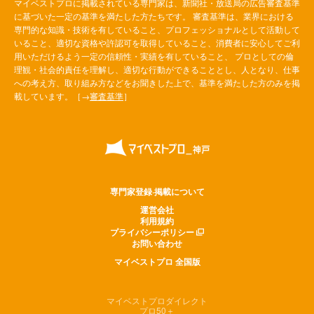
マイベストプロに掲載されている専門家は、新聞社・放送局の広告審査基準
に基づいた一定の基準を満たした方たちです。 審査基準は、業界における
専門的な知識・技術を有していること、プロフェッショナルとして活動して
いること、適切な資格や許認可を取得していること、消費者に安心してご利
用いただけるよう一定の信頼性・実績を有していること、 プロとしての倫
理観・社会的責任を理解し、適切な行動ができることとし、人となり、仕事
への考え方、取り組み方などをお聞きした上で、基準を満たした方のみを掲
載しています。［→
審査基準
］
専門家登録·掲載について
運営会社
利用規約
プライバシーポリシー
お問い合わせ
マイベストプロ 全国版
マイベストプロダイレクト
プロ50＋