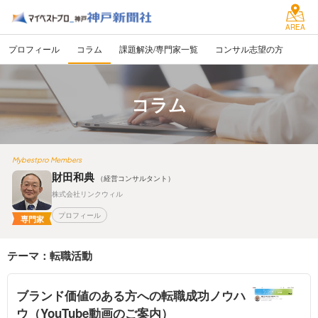
AREA
プロフィール
コラム
課題解決/専門家一覧
コンサル志望の方
コラム
Mybestpro Members
財田和典
（経営コンサルタント）
株式会社リンクウィル
プロフィール
専門家
テーマ：転職活動
ブランド価値のある方への転職成功ノウハ
ウ（YouTube動画のご案内）