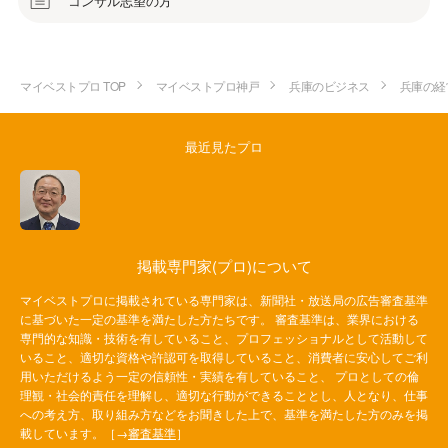
コンサル志望の方
マイベストプロ TOP
マイベストプロ神戸
兵庫のビジネス
兵庫の経
最近見たプロ
掲載専門家(プロ)について
マイベストプロに掲載されている専門家は、新聞社・放送局の広告審査基準
に基づいた一定の基準を満たした方たちです。 審査基準は、業界における
専門的な知識・技術を有していること、プロフェッショナルとして活動して
いること、適切な資格や許認可を取得していること、消費者に安心してご利
用いただけるよう一定の信頼性・実績を有していること、 プロとしての倫
理観・社会的責任を理解し、適切な行動ができることとし、人となり、仕事
への考え方、取り組み方などをお聞きした上で、基準を満たした方のみを掲
載しています。［→
審査基準
］