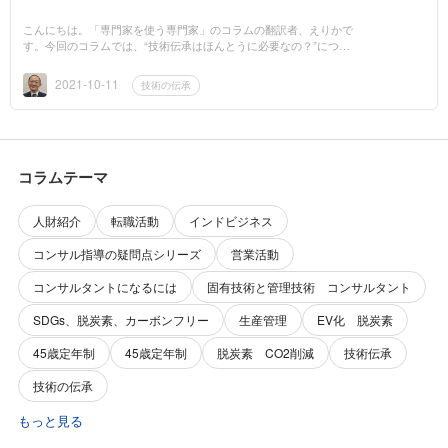
こんにちは。「専門家を使う専門家」のコラムの翻訳者、えりかで
す。今回のコラムでは、“技術伝承はほんとうに必要なの？”につい
てお話します。このコラムのポイントは、“技術は伝承できるが、
技は伝承する...
2021-10-11
技術の伝承
コラムテーマ
人財紹介
転職活動
インドビジネス
コンサル指導の疑問点シリーズ
営業活動
コンサルタントになるには
固有技術と管理技術 コンサルタント
SDGs、脱炭素、カーボンフリー
生産管理
EV化 脱炭素
45歳定年制
45歳定年制
脱炭素 CO2削減
技術伝承
技術の伝承
もっと見る