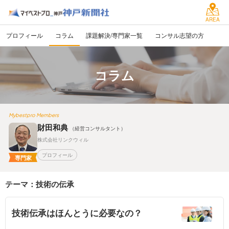
AREA
プロフィール
コラム
課題解決/専門家一覧
コンサル志望の方
コラム
Mybestpro Members
財田和典
（経営コンサルタント）
株式会社リンクウィル
プロフィール
専門家
テーマ：技術の伝承
技術伝承はほんとうに必要なの？