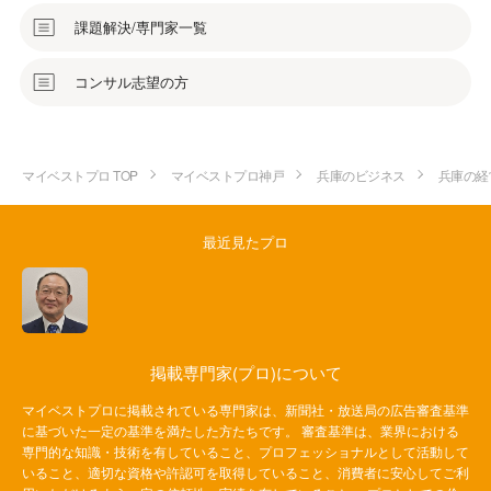
課題解決/専門家一覧
コンサル志望の方
マイベストプロ TOP
マイベストプロ神戸
兵庫のビジネス
兵庫の経
最近見たプロ
掲載専門家(プロ)について
マイベストプロに掲載されている専門家は、新聞社・放送局の広告審査基準
に基づいた一定の基準を満たした方たちです。 審査基準は、業界における
専門的な知識・技術を有していること、プロフェッショナルとして活動して
いること、適切な資格や許認可を取得していること、消費者に安心してご利